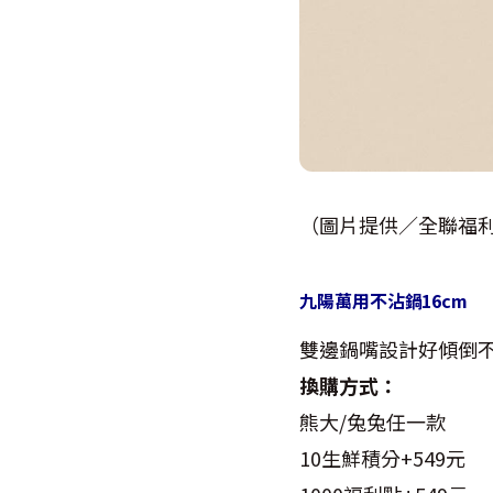
（圖片提供／全聯福
九陽萬用不沾鍋
16cm
雙邊鍋嘴設計好傾倒
換購方式：
熊大/兔兔任一款
10生鮮積分+549元