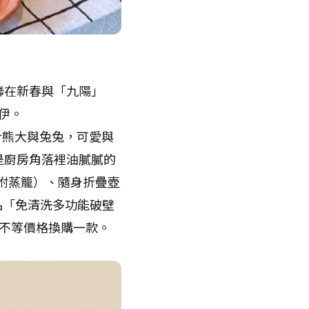
聯在新春與「九陽」
伊。
合熊大與兔兔，可愛與
是廚房角落裡油膩膩的
附蒸籠）、隨身折疊壺
品「免清洗多功能破壁
不等價格換購一款。