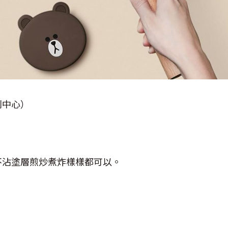
利中心）
不沾塗層煎炒煮炸樣樣都可以。