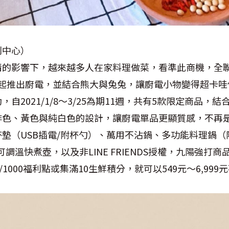
利中心）
情的影響下，越來越多人在家料理做菜，看準此商機，全
起推出廚電，並結合熊大與兔兔，讓廚電小物變得超卡哇
動，自
2021/1/8
～
3/25
為期
11
週，共有
5
款限定商品，結
啡色、黃色與純白色的設計，讓廚電單品更顯質感，不再
杯墊（
USB
插電
/
附杯勺）、萬用不沾鍋、多功能料理鍋（
可調溫快煮壺，以及非
LINE FRIENDS
授權，九陽強打商
/1000
福利點或集滿
10
生鮮積分，就可以
549
元～
6,999
元