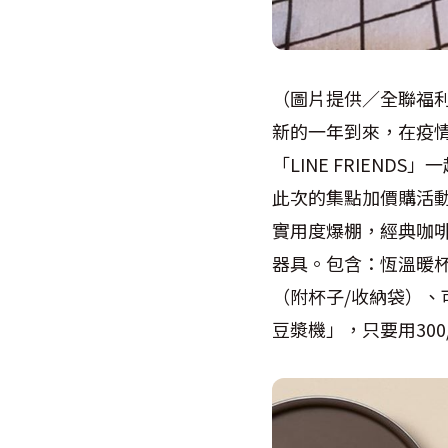
（圖片提供／全聯福
新的一年到來，在疫
「
LINE FRIENDS
」一
此次的集點加價購活
實用度爆棚，經典咖
器具。包含：恆溫暖
（附杯子
/
收納袋）、
豆漿機」，只要用
300