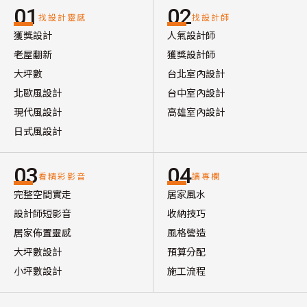
01
02
找設計靈感
找設計師
獲獎設計
人氣設計師
老屋翻新
獲獎設計師
大坪數
台北室內設計
北歐風設計
台中室內設計
現代風設計
高雄室內設計
日式風設計
03
04
看精彩影音
讀專欄
完整空間實走
居家風水
設計師短影音
收納技巧
居家佈置靈感
風格營造
大坪數設計
預算分配
小坪數設計
施工流程