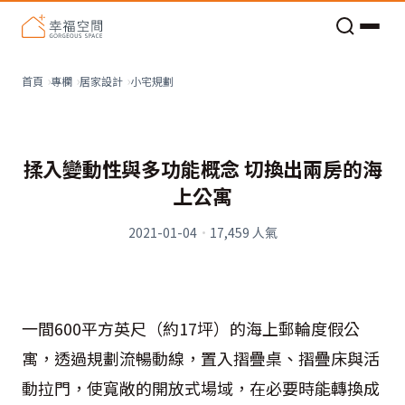
老屋預算分配與高 CP 值煥新術
小宅規劃
首頁
專欄
居家設計
揉入變動性與多功能概念 切換出兩房的海
上公寓
2021-01-04
·
17,459
人氣
一間600平方英尺（約17坪）的海上郵輪度假公
寓，透過規劃流暢動線，置入摺疊桌、摺疊床與活
動拉門，使寬敞的開放式場域，在必要時能轉換成