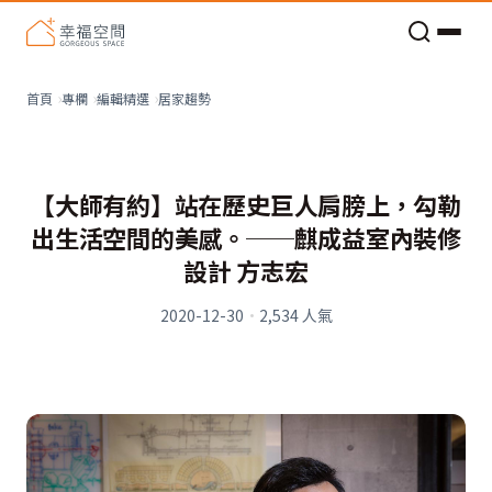
老屋預算分配與高 CP 值煥新術
居家趨勢
首頁
專欄
編輯精選
【大師有約】站在歷史巨人肩膀上，勾勒
出生活空間的美感。──麒成益室內裝修
設計 方志宏
2020-12-30
·
2,534
人氣