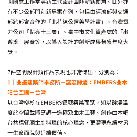
圖創意工作室等新生代設計團隊嶄露頭角。此外亦
有不少公部門創新專案在列，包括由經濟部與交通
部跨部會合作的「北花線公運美學計畫」、台灣電
力公司「點亮十三層」、臺中市文化資產處的「串
遊季」展覽等，以導入設計的創新成果榮獲年度大
獎。
7件空間設計類作品表現也非常傑出，分別為：
1｜曲墨建築師事務所－窩流餘燼：EMBERS曲木
吧台空間－台灣
以台灣柳杉在EMBERS餐廳築巢而聚，如以餘燼溫
度於空間載體烹調一道極致曲⽊工藝。創作曲木吧
台共構餐廳主廚料理的核⼼理念，更體現永續材另
⼀生命面貌與延續價值。