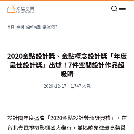
老屋預算分配與高 CP 值煥新術
看不見的居家風險和翻新關鍵
老屋預算分配與高 CP 值煥新術
展演資訊
首頁
專欄
編輯精選
2020金點設計獎、金點概念設計獎「年度
最佳設計獎」出爐！7件空間設計作品超
吸睛
2020-12-17
·
1,747
人氣
設計圈年度盛會「2020金點設計獎頒獎典禮」，在
台北壹電視攝影棚盛大舉行，並揭曉象徵最高榮譽