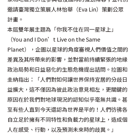
邀請臺灣獨立策展人林怡華（Eva Lin）策劃公眾
計畫。
本屆雙年展主題為「你我不住在同一星球上」
（You and I Don’t Live on the Same
Planet），企圖以星球的角度審視人們價值之間的
差異及其所帶來的影響，並對當前持續緊張的地緣
政治局勢和日益惡化的生態危機提出詰問。拉圖和
圭納指出：「人們對如何讓世界保持宜居的分歧日
益擴大，這不僅因為彼此政治意見相左，更關鍵的
原因在於我們對地球現況的認知似乎毫無共識。甚
至有些人直到今天還認為世界是平的！人們彷彿各
自立足於擁有不同特性和負載力的星球上，造成個
人在感受、行動，以及預測未來時的歧異。」