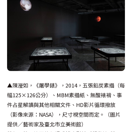
▲陳瀅如，《屠學錶》，2014，五張鉛炭素描（每
幅125×126公分）、MBM素描紙、無酸裱褙、事
件占星解讀與其他相關文件、HD影片循環撥放
（影像來源：NASA），尺寸視空間而定。（圖片
提供／藝術家及臺北市立美術館）