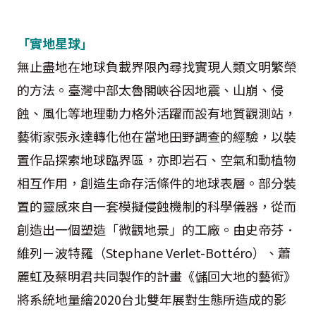
「實地星球」
無止盡地在地球負載界限內尋找實現人類文明繁榮
的方法。臺灣中部太魯閣峽谷因地震、山崩、侵
蝕、風化等地理動力格外活躍而設有地質觀測站，
藝術家張永達轉化他在當地田野調查的經驗，以裝
置作品探索地球臨界區，亦即岩石、空氣和動植物
相互作用，創造生命存活條件的地球表層。部分裝
置的靈感來自一套模擬侵蝕機制的科學儀器，從而
創造出一個塑造「微觀地景」的工廠。由史帝芬．
維列－波特羅（Stephane Verlet-Bottéro）、蕭
麗虹及蔡明君共同製作的計畫《儲回大地的藝術》
將系統地量繪2020台北雙年展對生態所造成的影