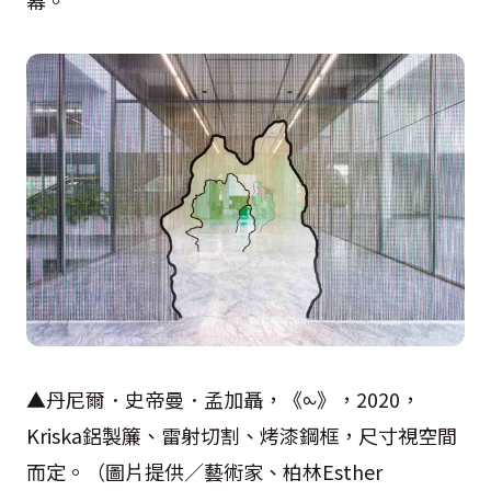
幕。
▲丹尼爾．史帝曼．孟加聶，《⧜》，2020，
Kriska鋁製簾、雷射切割、烤漆鋼框，尺寸視空間
而定。（圖片提供／藝術家、柏林Esther