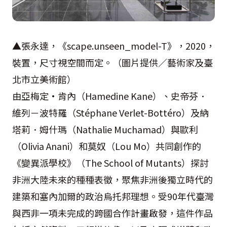
▲張永達，《scape.unseen_model-T》，2020，
裝置，尺寸視空間而定。（圖片提供／藝術家及臺
北市立美術館）
由亞梅定·肯內（Hamedine Kane）、史帝芬．
維列－波特羅（Stéphane Verlet-Bottéro）及納
塔莉．姆什瑪（Nathalie Muchamad）與歐利
（Olivia Anani）和莫奴（Lou Mo）共同創作的
《變異派學校》（The School of Mutants）探討
非洲大陸未來的種種表徵，聚焦非洲後獨立時代的
建築和塞內加爾的政治烏托邦理想。受90年代臺灣
與西非一項未完成的跨國合作計畫啟發，這件作品