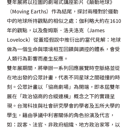
雙年展將以拉圖的劇場式講座影片《顛動地球》
（Moving Earths）作為結尾，探討兩種對於運動
中的地球所持觀點的相似之處：伽利略大約在1610
年的觀點，以及詹姆斯．洛夫洛克（James
Lovelock）從蓋婭假說中推衍出的當代見解：地球
做為一個生命與環境相互回饋與調控的體系，會受
人類行為影響而產生反應。
雙年展期間，將舉辦一系列回應展覽時空脈絡並從
在地出發的公眾計畫，代表不同星球之間碰撞的時
刻。公眾計畫以「協商劇場」為開端，即本屆雙年
展在「政治協商的合縱連橫」概念之下的實踐呈
現。台灣科技與社會研究學會的學者及五所大學的
學生，藉由爭議中利害關係的角色扮演及代言，
如：說客、法官、非政府組織、地方政治家等，以