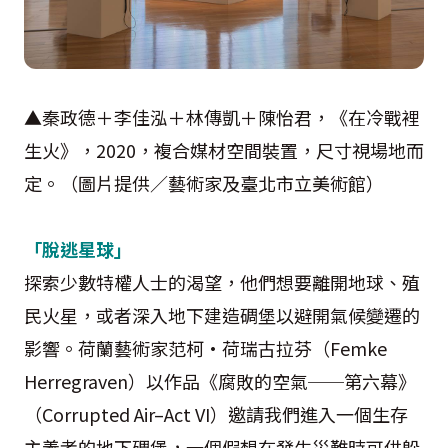
▲秦政德＋李佳泓＋林傳凱＋陳怡君，《在冷戰裡
生火》，2020，複合媒材空間裝置，尺寸視場地而
定。（圖片提供／藝術家及臺北市立美術館）
「脫逃星球」
探索少數特權人士的渴望，他們想要離開地球、殖
民火星，或者深入地下建造碉堡以避開氣候變遷的
影響。荷蘭藝術家范柯·荷瑞古拉芬（Femke
Herregraven）以作品《腐敗的空氣──第六幕》
（Corrupted Air–Act VI）邀請我們進入一個生存
主義者的地下碉堡，一個假想在發生災難時可供躲