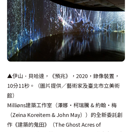
▲伊山．貝哈達，《預兆》，2020，錄像裝置，
10分11秒。（圖片提供／藝術家及臺北市立美術
館）
Milliøns建築工作室（澤娜・柯瑞騰 & 約翰・梅
（Zeina Koreitem & John May））的全新委託創
作《建築的鬼田》（The Ghost Acres of