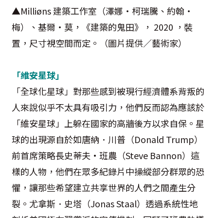
▲Milliøns 建築工作室（澤娜・柯瑞騰、約翰・
梅）、基爾・莫，《建築的鬼田》， 2020 ，裝
置，尺寸視空間而定。（圖片提供／藝術家）
「維安星球」
「全球化星球」對那些感到被現行經濟體系背叛的
人來說似乎不太具有吸引力，他們反而認為應該於
「維安星球」上躲在國家的高牆後方以求自保。星
球的出現源自於如唐納．川普（Donald Trump）
前首席策略長史蒂夫·班農（Steve Bannon）這
樣的人物，他們在眾多紀錄片中操縱部分群眾的恐
懼，讓那些希望建立共享世界的人們之間產生分
裂。尤拿斯．史塔（Jonas Staal）透過系統性地