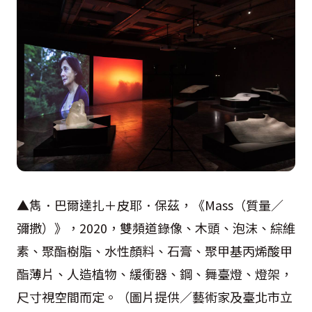
▲雋．巴爾達扎＋皮耶．保茲，《Mass（質量／
彌撒）》，2020，雙頻道錄像、木頭、泡沫、綜維
素、聚酯樹脂、水性顏料、石膏、聚甲基丙烯酸甲
酯薄片、人造植物、緩衝器、鋼、舞臺燈、燈架，
尺寸視空間而定。（圖片提供／藝術家及臺北市立