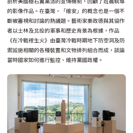
剖析美國極右翼黨派的宣傳機制，回顧了班農執導
的影像作品。在臺灣，「維安」的概念也是一個不
斷被審視和討論的熱議題。藝術家秦政德與其協作
者以士林及北投的軍事和歷史背景為根據，作品
《在冷戰裡生火》由臺灣冷戰時期地下防空洞及防
禦設施相關的各種裝置和文物排列組合而成，談論
當時國家如何進行監控、維持黨國政權。