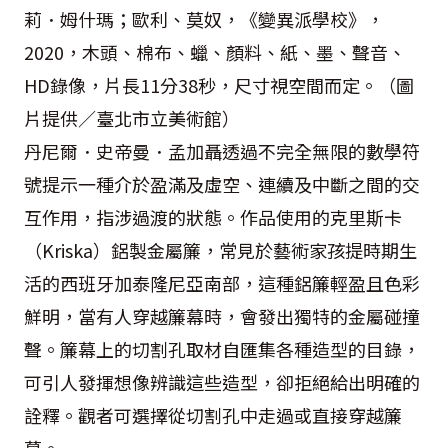
莉．姆什瑪；歐利、莫奴，《變異派學校》，
2020，木頭、棉布、蠟、顏料、紙、墨、聲音、
HD錄像，片長11分38秒，尺寸視空間而定。（圖
片提供／臺北市立美術館）
丹尼爾．史帝曼．孟加聶透過不完全無限的數學符
號提示一種介於盈滿及虛空、連續及中斷之間的交
互作用，指涉過渡的狀態。作品使用的克里斯卡
（Kriska）鋁製金屬簾，常見於藝術家孩提時期生
活的西班牙加泰隆尼亞南部，這種鋁簾輕盈且色彩
鮮明，當有人穿越簾幕時，會發出獨特的金屬碰撞
聲。簾幕上的切割孔取材自匯集各種造型的目錄，
可引人發揮想像辨識這些造型，卻拒絕給出明確的
詮釋。觀者可選擇從切割孔中走過或直接穿越簾