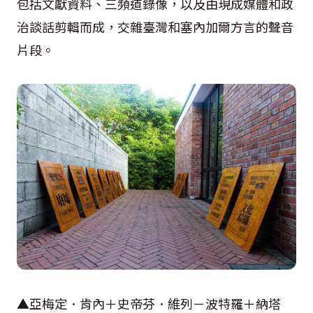
包括文獻資料、三頻道錄像，以及由現成媒體和政
治談話剪輯而成，交雜臺灣和塞內加爾方言的聲音
片段。
▲亞梅定．肯內＋史帝芬．維列－波特羅＋納塔