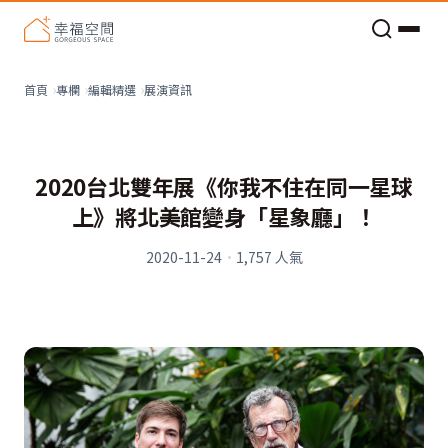
老屋預算分配與高 CP 值煥新術
看不見的居家風險和翻新關鍵
老屋預算分配與高 CP 值煥新術
展演資訊
首頁
專欄
編輯精選
2020台北雙年展《你我不住在同一星球
上》將北美館變身「星象廳」！
2020-11-24
·
1,757
人氣