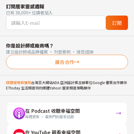
訂閱居家靈感週報
已有 38,000+ 位讀者加入
訂閱
你是設計師或廠商嗎？
建立設計師或品牌檔案 · 刊登案例 · 接受諮詢
廣告合作
媒體報導與獲獎
台灣百大網站
ADA 亞洲設計獎主辦單位
Google 優質合作夥伴
ETtoday 生活頻道特約媒體
Yahoo! 居家頻道策略夥伴
在 Podcast 收聽幸福空間
每週更新 · 最熱門的居家話題
在 YouTube 觀看幸福空間