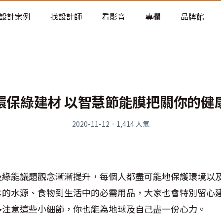
老屋預算分配與高 CP 值煥新術
設計案例
找設計師
看影音
專欄
品牌館
環保綠建材 以智慧節能膜把關你的健
2020-11-12
·
1,414
人氣
及綠能議題觀念漸漸提升，每個人都盡可能地保護環境以
本的水源、食物到生活中的必需用品，大家也會特別留心
多注意這些小細節，你也能為地球及自己盡一份心力。