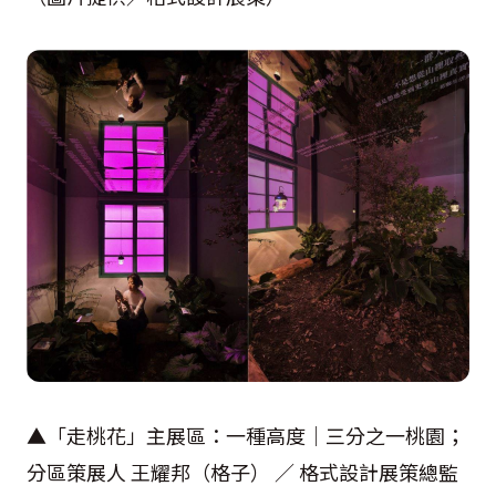
▲「走桃花」主展區：一種高度｜三分之一桃園；
分區策展人 王耀邦（格子） ／ 格式設計展策總監