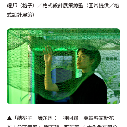
耀邦（格子）／格式設計展策總監（圖片提供／格
式設計展策）
▲「結桃子」議題區：一種回歸｜翻轉客家新花
布；分區策展人 劉正堃、張芝菁 ／ 大象兔有限公