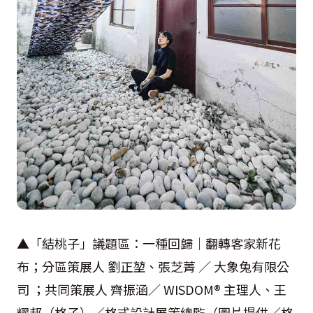
▲「結桃子」議題區：一種回歸｜翻轉客家新花
布；分區策展人 劉正堃、張芝菁 ／ 大象兔有限公
司 ；共同策展人 齊振涵／ WISDOM® 主理人、王
耀邦（格子）／格式設計展策總監（圖片提供／格