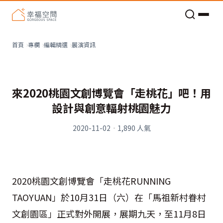
老屋預算分配與高 CP 值煥新術
看不見的居家風險和翻新關鍵
老屋預算分配與高 CP 值煥新術
展演資訊
首頁
專欄
編輯精選
來2020桃園文創博覽會「走桃花」吧！用
設計與創意輻射桃園魅力
2020-11-02
·
1,890
人氣
2020桃園文創博覽會「走桃花RUNNING
TAOYUAN」於10月31日（六）在「馬祖新村眷村
文創園區」正式對外開展，展期九天，至11月8日