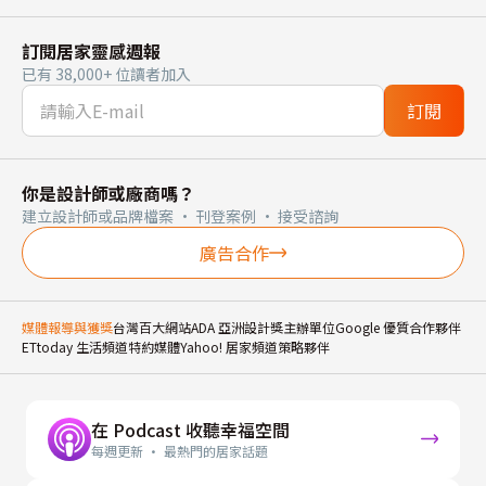
訂閱居家靈感週報
已有 38,000+ 位讀者加入
訂閱
你是設計師或廠商嗎？
建立設計師或品牌檔案 · 刊登案例 · 接受諮詢
廣告合作
媒體報導與獲獎
台灣百大網站
ADA 亞洲設計獎主辦單位
Google 優質合作夥伴
ETtoday 生活頻道特約媒體
Yahoo! 居家頻道策略夥伴
在 Podcast 收聽幸福空間
每週更新 · 最熱門的居家話題