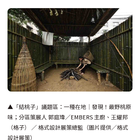
▲「結桃子」議題區：一種在地｜發現！最野桃原
味；分區策展人 郭庭瑋／EMBERS 主廚、王耀邦
（格子） ／ 格式設計展策總監（圖片提供／格式
設計展策）