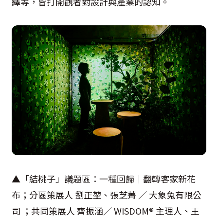
繹等，皆打開觀者對設計與產業的認知。
▲「結桃子」議題區：一種回歸｜翻轉客家新花
布；分區策展人 劉正堃、張芝菁 ／ 大象兔有限公
司 ；共同策展人 齊振涵／ WISDOM® 主理人、王