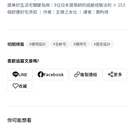
建美好生活宅關鍵指南：9位日本建築師的造屋經驗法則 × 153
個舒適好宅須知 ｜ 作者：主婦之友社 ｜ 譯者：鄭昀育
相關標籤
#
通用設計
#
全齡宅
#
通用宅
#
居家設計
喜歡這篇文章嗎?
LINE
Facebook
複製連結
更多
收藏
你可能想看