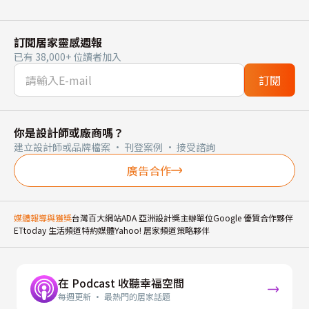
訂閱居家靈感週報
已有 38,000+ 位讀者加入
訂閱
你是設計師或廠商嗎？
建立設計師或品牌檔案 · 刊登案例 · 接受諮詢
廣告合作
媒體報導與獲獎
台灣百大網站
ADA 亞洲設計獎主辦單位
Google 優質合作夥伴
ETtoday 生活頻道特約媒體
Yahoo! 居家頻道策略夥伴
在 Podcast 收聽幸福空間
每週更新 · 最熱門的居家話題