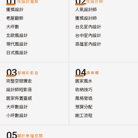
01
02
找設計靈感
找設計師
獲獎設計
人氣設計師
老屋翻新
獲獎設計師
大坪數
台北室內設計
北歐風設計
台中室內設計
現代風設計
高雄室內設計
日式風設計
03
04
看精彩影音
讀專欄
完整空間實走
居家風水
設計師短影音
收納技巧
居家佈置靈感
風格營造
大坪數設計
預算分配
小坪數設計
施工流程
05
關於幸福空間