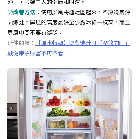
沖」，影響主人的健康和財運。
◎改善方法
：使用屏風將爐灶圍起來，不讓冷氣沖
向爐灶。屏風的高度最好至少跟冰箱一樣高，而且
屏風中間不要有縫隙。
延伸閱讀：
【風水特輯】擺對爐灶可「壓煞向旺」
顧健康招財富不可不看！