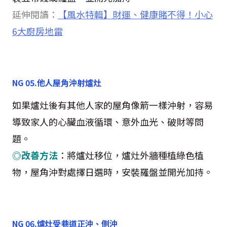
延伸閱讀：
【風水特輯】財運、健康賭不得！小心
6
大廚房地雷
NG 05.
他人屋角沖射爐灶
如果爐灶後有其他人家的屋角像箭一樣沖射，容易
導致家人的心臟血液循環、意外血光、破財等問
題。
◎改善方法
：將爐灶移位，爐灶外牆種植綠色植
物，屋角沖對處擇日選時，安裝羅盤並開光加持。
NG 06.
爐灶受巷道正沖、側沖