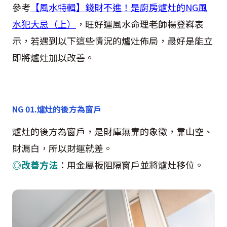
參考
【風水特輯】錢財不進！是廚房爐灶的
NG
風
水犯大忌（上）
，旺好運風水命理老師楊登嵙表
示，若遇到以下這些情況的爐灶佈局，最好是能立
即將爐灶加以改善。
NG 01.
爐灶的後方為窗戶
爐灶的後方為窗戶，是財庫無靠的象徵，靠山空、
財漏白，所以財運就差。
◎改善方法
：用金屬板阻隔窗戶並將爐灶移位。