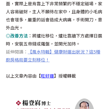
面，實際上是背靠上下非常頻繁的不穩定磁場，家
人容易破財，主人不願待在家中，且身體的小毛病
也會增多，嚴重的話會造成大病痛，手術開刀，意
外血光。
◎改善方法
：將爐灶移位，爐灶靠牆下方處擇日選
時，安裝五帝錢或羅盤，並開光加持。
延伸閱讀：
【風水特輯】健康財運出狀況？這
5
種
廚房格局要立刻移位！
以上文章內容由【
旺好
運
】授權轉載