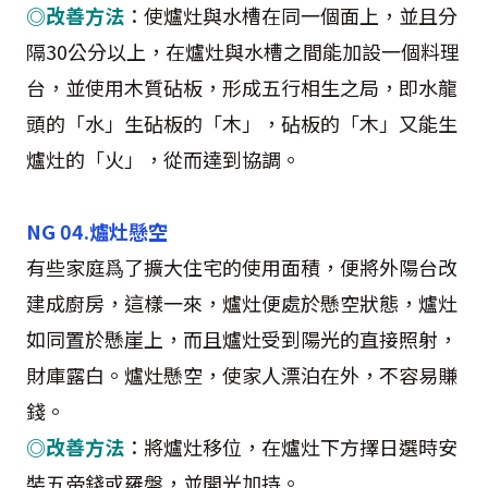
◎改善方法
：使爐灶與水槽在同一個面上，並且分
隔
30
公分以上，在爐灶與水槽之間能加設一個料理
台，並使用木質砧板，形成五行相生之局，即水龍
頭的「水」生砧板的「木」，砧板的「木」又能生
爐灶的「火」，從而達到協調。
NG 04.
爐灶懸空
有些家庭爲了擴大住宅的使用面積，便將外陽台改
建成廚房，這樣一來，爐灶便處於懸空狀態，爐灶
如同置於懸崖上，而且爐灶受到陽光的直接照射，
財庫露白。爐灶懸空，使家人漂泊在外，不容易賺
錢。
◎改善方法
：將爐灶移位，在爐灶下方擇日選時安
裝五帝錢或羅盤，並開光加持。