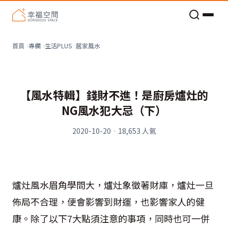
老屋預算分配與高 CP 值煥新術
居家風水
首頁
專欄
生活PLUS
【風水特輯】錢財不進！是廚房爐灶的
NG風水犯大忌（下）
2020-10-20
·
18,653
人氣
爐灶風水眉角學問大，爐灶象徵著財庫，爐灶一旦
佈局不合理，便會影響到財運，也影響家人的健
康。除了以下
7
大點須注意的事項，同時也可一併