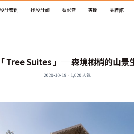
老屋預算分配與高 CP 值煥新術
設計案例
找設計師
看影音
專欄
品牌館
 Tree Suites 」─ 森境樹梢的山
2020-10-19
·
1,020
人氣