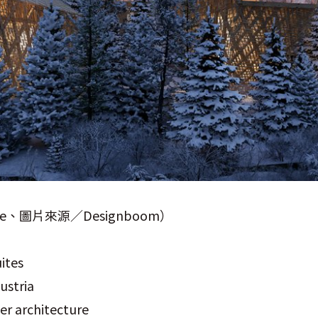
e、圖片來源／Designboom）
ites
ustria
ler architecture