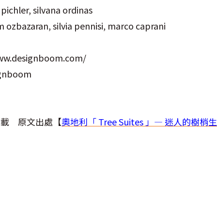
pichler, silvana ordinas
 ozbazaran, silvia pennisi, marco caprani
w.designboom.com/
nboom
轉載 原文出處【
奧地利「 Tree Suites 」— 迷人的樹