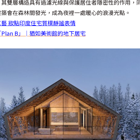
，其雙層構造具有過濾光線與保護居住者隱密性的作用，
建築會在森林間發光，成為夜裡一處暖心的浪漫光點。
工藝 妝點印度住宅質樸靜謐表情
Plan B」│猶如美術館的地下居宅