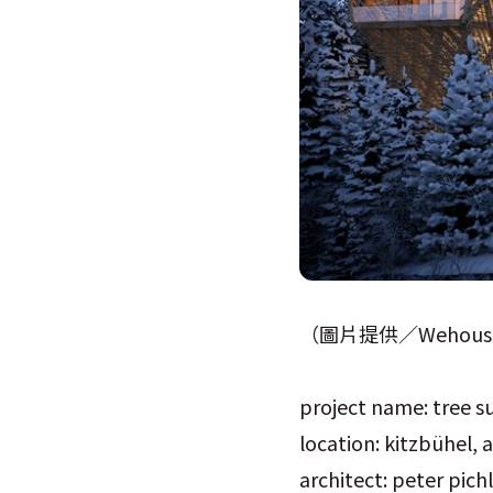
（圖片提供／Wehous
project name: tree su
location: kitzbühel, a
architect: peter pich