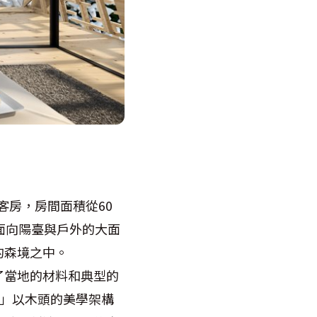
華客房，房間面積從60
面向陽臺與戶外的大面
的森境之中。
了當地的材料和典型的
s 」以木頭的美學架構