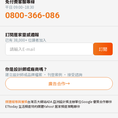
免付費客服專線
平日 09:00~18:30
0800-366-086
訂閱居家靈感週報
已有 38,000+ 位讀者加入
訂閱
你是設計師或廠商嗎？
建立設計師或品牌檔案 · 刊登案例 · 接受諮詢
廣告合作
媒體報導與獲獎
台灣百大網站
ADA 亞洲設計獎主辦單位
Google 優質合作夥伴
ETtoday 生活頻道特約媒體
Yahoo! 居家頻道策略夥伴