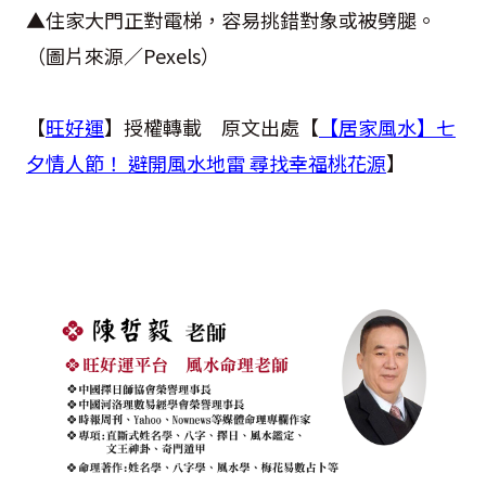
▲住家大門正對電梯，容易挑錯對象或被劈腿。
（圖片來源／
Pexels
）
【
旺好運
】授權轉載 原文出處【
【居家風水】七
夕情人節！ 避開風水地雷 尋找幸福桃花源
】