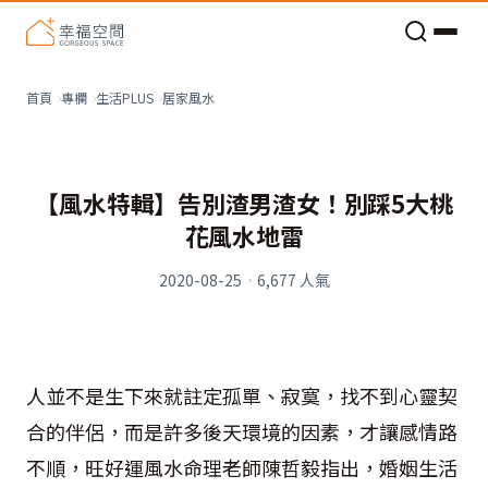
老屋預算分配與高 CP 值煥新術
居家風水
首頁
專欄
生活PLUS
【風水特輯】告別渣男渣女！別踩5大桃
花風水地雷
2020-08-25
·
6,677
人氣
人並不是生下來就註定孤單、寂寞，找不到心靈契
合的伴侶，而是許多後天環境的因素，才讓感情路
不順，旺好運風水命理老師陳哲毅指出，婚姻生活