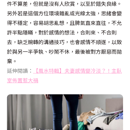
件不算差，但就是沒有人欣賞，以至於錯失良緣。
另外若是這個方位環境雜亂或光線太強，思緒會變
得不穩定，容易胡思亂想，且脾氣直來直往，不允
許半點隱瞞，對於感情的想法，合則來、不合則
去，缺乏婉轉的溝通技巧，也會感情不順遂，以致
於與另一半爭執、吵鬧不休，最後被對方厭惡而拋
棄。
延伸閱讀：
【風水特輯】夫妻感情變冷淡？！主臥
室佈置惹大禍