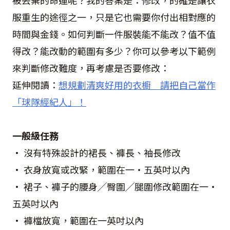
服重生的途徑之一，只是它也需要你付出相對應的
時間與金錢。如何判斷一件服裝能不能改？值不值
得改？能改動的範圍有多少？你可以參考以下範例
來判斷修改難度，再考慮是否要修改：
延伸閱讀：
想規劃清爽好用的衣櫥 請把自己當作
「球隊經紀人」！
一般級任務
• 沒有特殊設計的裙長、褲長、袖長修改
• 衣身放寬或改緊，範圍在一・五英吋以內
• 裙子、褲子的腰身╱臀圍╱腿圍修改範圍在一・
五英吋以內
• 褲檔放寬，範圍在一英吋以內