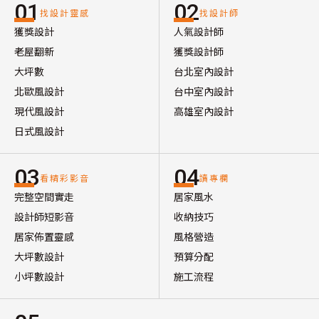
01
02
找設計靈感
找設計師
獲獎設計
人氣設計師
老屋翻新
獲獎設計師
大坪數
台北室內設計
北歐風設計
台中室內設計
現代風設計
高雄室內設計
日式風設計
03
04
看精彩影音
讀專欄
完整空間實走
居家風水
設計師短影音
收納技巧
居家佈置靈感
風格營造
大坪數設計
預算分配
小坪數設計
施工流程