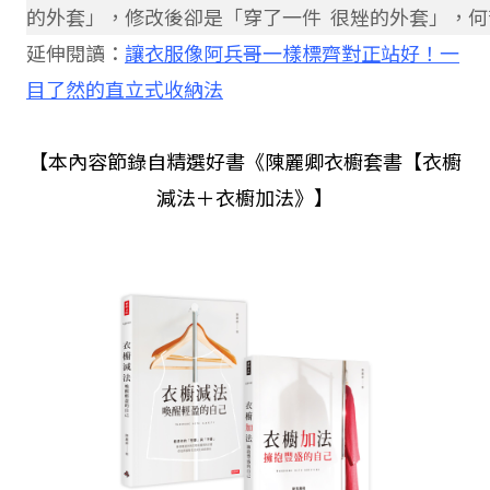
的外套」，修改後卻是「穿了一件 很矬的外套」，何
延伸閱讀：
讓衣服像阿兵哥一樣標齊對正站好！一
目了然的直立式收納法
【本內容節錄自精選好書《陳麗卿衣櫥套書【衣櫥
減法＋衣櫥加法》】