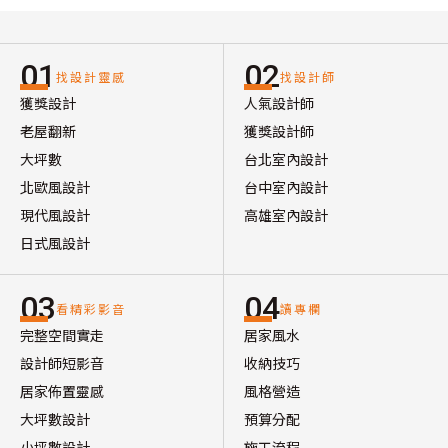
01
02
找設計靈感
找設計師
獲獎設計
人氣設計師
老屋翻新
獲獎設計師
大坪數
台北室內設計
北歐風設計
台中室內設計
現代風設計
高雄室內設計
日式風設計
03
04
看精彩影音
讀專欄
完整空間實走
居家風水
設計師短影音
收納技巧
居家佈置靈感
風格營造
大坪數設計
預算分配
小坪數設計
施工流程