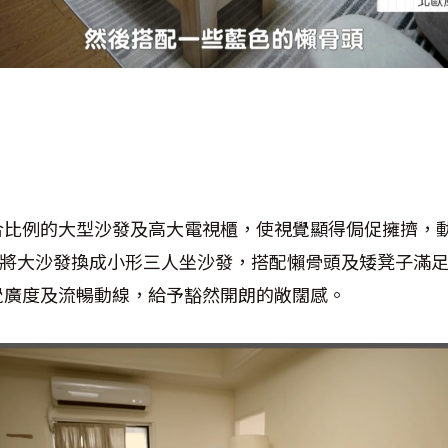
合比例的大型沙發及高大電視櫃，使視覺顯得侷促擁擠，
將大沙發換成小形三人坐沙發，搭配懶骨頭及矮凳子滿
覺廣度及流暢動線，給予豁然開朗的敞闊感。