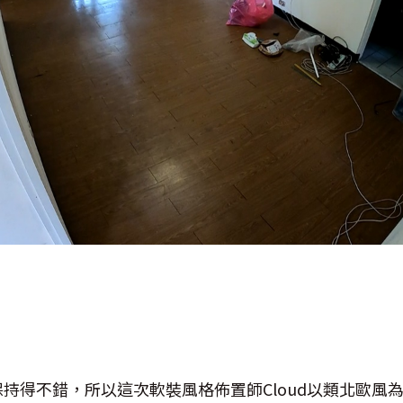
保持得不錯，所以這次軟裝風格佈置師
Cloud
以類北歐風