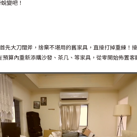
奇蛻變吧！
首先大刀闊斧，捨棄不堪用的舊家具，直接打掉重練！
在預算內重新添購沙發、茶几、等家具，從零開始佈置客