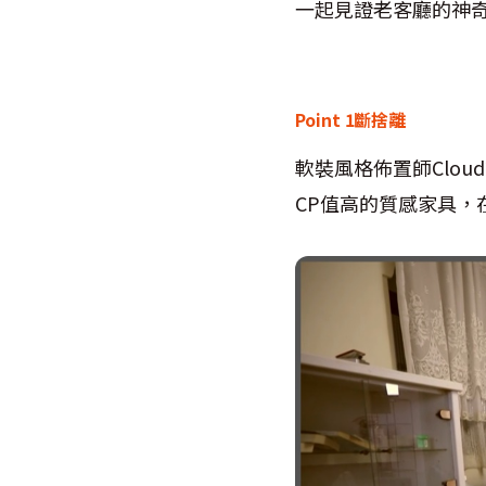
一起見證老客廳的神
Point 1
斷捨離
軟裝風格佈置師
Cloud
CP
值高的質感家具，