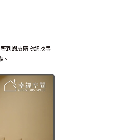
接著到蝦皮購物網找尋
廳。