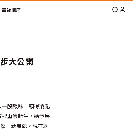
幸福講座
撇步大公開
散一股酸味，顯得凌亂
這裡重獲新生，給予房
煥然一新風貌。現在就