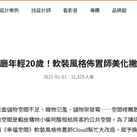
老屋預算分配與高 CP 值煥新術
看不見的居家風險和翻新關鍵
設計案例
找設計師
看影音
專欄
品牌館
老屋預算分配與高 CP 值煥新術
廳年輕20歲！軟裝風格佈置師美化
2021-01-01
·
11,375
人氣
桌面儲物空間不足、雜物氾濫、儲物架發霉……空間裡飄
的空間是蝦皮購物小編阿酸租給房客的公共空間。為了讓
請《幸福空間》軟裝風格佈置師
Cloud
幫忙大改造，賦予