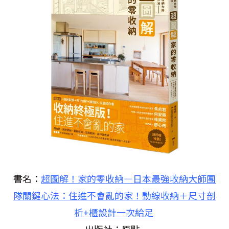
書名：
超圖解！家的零收納—日本最強收納大師團
隊關鍵心法：住進不會亂的家！動線收納＋尺寸剖
析+櫃設計一次給足