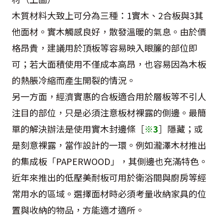
木質材料大致上可分為三種：
1
實木、
2
合板與
3
其
他面材。實木觸感良好，散發溫暖的氣息。由於價
格昂貴，建議用於頂板等容易映入眼簾的部位即
可；若大面積使用不僅成本高昂，也容易因為木板
的熱脹冷縮而產生開裂的情況。
另一方面，經濟實惠的合板適合用於層板等不引人
注目的部位，只是必須注意板材裸露的側邊。最簡
單的解決辦法是使用實木封邊條［
※
3
］隱藏；或
是刻意裸露，當作設計的一環。例如瀧澤木材推出
的集成板「
PAPERWOOD
」，其側邊也充滿特色。
近年來推出的低壓美耐板可用於衛浴間與廚房等經
常用水的區域。選擇面材時必須考量收納家具的位
置與收納的物品，方能適才適所。