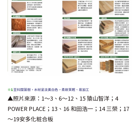
※1
豆科闊葉樹，木材呈淡黃白色，柔軟質輕、易加工
▲照片來源：1～3、6～12、15 猿山智洋；4
POWER PLACE；13、16 和田浩一；14 三榮；17
～19安多化粧合板