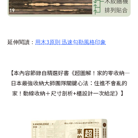
3
延伸閱讀：
用木
原則
迅速勾勒風格印象
【本內容節錄自精選好書《超圖解！家的零收納—
日本最強收納大師團隊關鍵心法：住進不會亂的
家！動線收納＋尺寸剖析+櫃設計一次給足》】