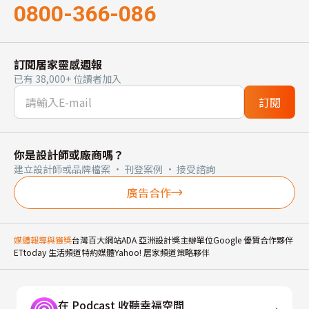
0800-366-086
訂閱居家靈感週報
已有 38,000+ 位讀者加入
訂閱
你是設計師或廠商嗎？
建立設計師或品牌檔案 · 刊登案例 · 接受諮詢
廣告合作
媒體報導與獲獎
台灣百大網站
ADA 亞洲設計獎主辦單位
Google 優質合作夥伴
ETtoday 生活頻道特約媒體
Yahoo! 居家頻道策略夥伴
在 Podcast 收聽幸福空間