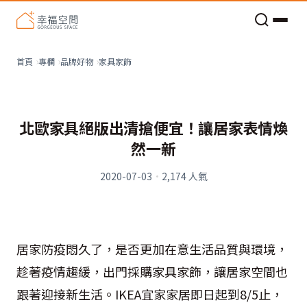
老屋預算分配與高 CP 值煥新術
家具家飾
首頁
專欄
品牌好物
北歐家具絕版出清搶便宜！讓居家表情煥
然一新
2020-07-03
·
2,174
人氣
居家防疫悶久了，是否更加在意生活品質與環境，
趁著疫情趨緩，出門採購家具家飾，讓居家空間也
跟著迎接新生活。
IKEA
宜家家居即日起到
8/5
止，