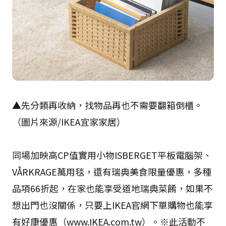
▲先分類再收納，找物品再也不需要翻箱倒櫃。
（圖片來源
/IKEA
宜家家居）
同場加映高
CP
值實用小物
ISBERGET
平板電腦架、
VÅRKRAGE
萬用毯，還有瑞典美食限量優惠，多種
品項
66
折起，在家也能享受道地瑞典菜餚，如果不
想出門也沒關係，只要上
IKEA
官網下單購物也能享
有好康優惠
（www.IKEA.com.tw）
。※此活動不