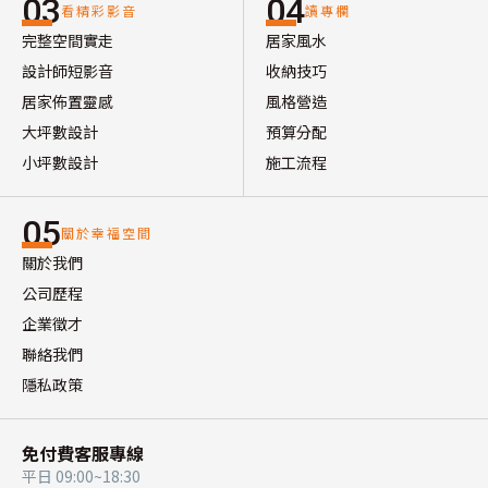
03
04
看精彩影音
讀專欄
完整空間實走
居家風水
設計師短影音
收納技巧
居家佈置靈感
風格營造
大坪數設計
預算分配
小坪數設計
施工流程
05
關於幸福空間
關於我們
公司歷程
企業徵才
聯絡我們
隱私政策
免付費客服專線
平日 09:00~18:30