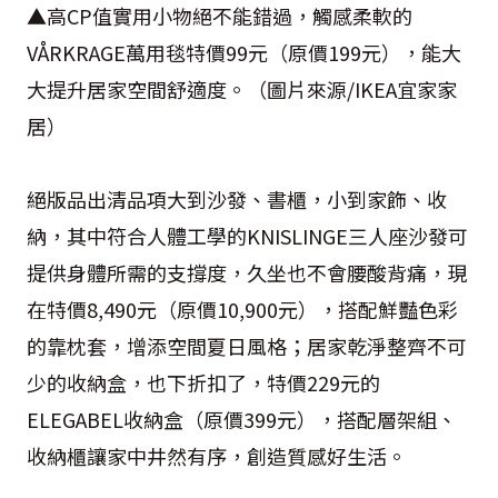
▲高
CP
值實用小物絕不能錯過，觸感柔軟的
VÅRKRAGE
萬用毯特價
99
元（原價
199
元），能大
大提升居家空間舒適度。（圖片來源
/IKEA
宜家家
居）
絕版品出清品項大到沙發、書櫃，小到家飾、收
納，其中符合人體工學的
KNISLINGE
三人座沙發可
提供身體所需的支撐度，久坐也不會腰酸背痛，現
在特價
8,490
元（原價
10,900
元），搭配鮮豔色彩
的靠枕套，增添空間夏日風格；居家乾淨整齊不可
少的收納盒，也下折扣了，特價
229
元的
ELEGABEL
收納盒（原價
399
元），搭配層架組、
收納櫃讓家中井然有序，創造質感好生活。