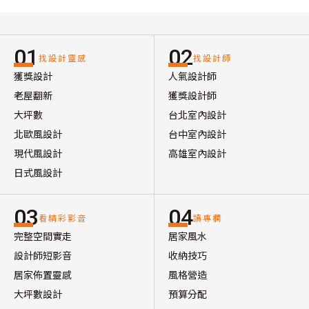
01
02
找設計靈感
找設計師
獲獎設計
人氣設計師
老屋翻新
獲獎設計師
大坪數
台北室內設計
北歐風設計
台中室內設計
現代風設計
高雄室內設計
日式風設計
03
04
看精彩影音
讀專欄
完整空間實走
居家風水
設計師短影音
收納技巧
居家佈置靈感
風格營造
大坪數設計
預算分配