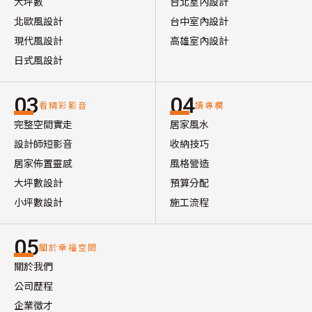
大坪數
台北室內設計
北歐風設計
台中室內設計
現代風設計
高雄室內設計
日式風設計
03
04
看精彩影音
讀專欄
完整空間實走
居家風水
設計師短影音
收納技巧
居家佈置靈感
風格營造
大坪數設計
預算分配
小坪數設計
施工流程
05
關於幸福空間
關於我們
公司歷程
企業徵才