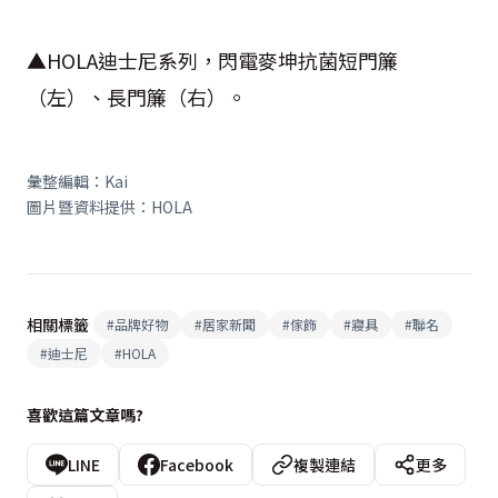
▲
HOLA
迪士尼系列，閃電麥坤抗菌短門簾
（左）、長門簾（右）。
彙整編輯：
Kai
圖片暨資料提供：
HOLA
相關標籤
#
品牌好物
#
居家新聞
#
傢飾
#
寢具
#
聯名
#
迪士尼
#
HOLA
喜歡這篇文章嗎?
LINE
Facebook
複製連結
更多