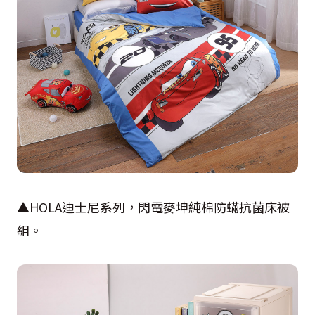
▲
HOLA
迪士尼系列，閃電麥坤純棉防蟎抗菌床被
組。