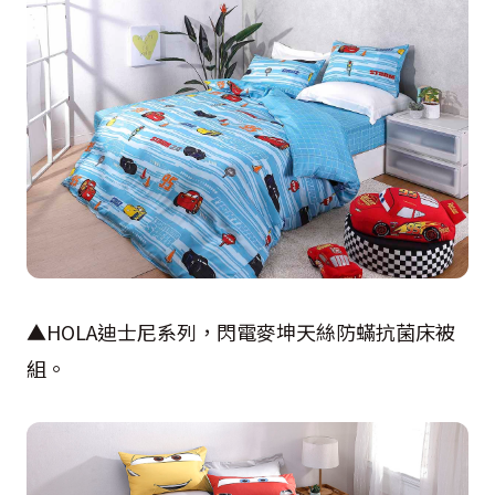
▲
HOLA
迪士尼系列，閃電麥坤天絲防蟎抗菌床被
組。