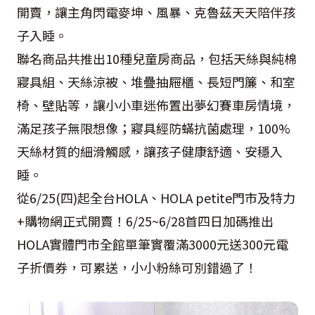
開賣，讓主角閃電麥坤、風暴、克魯茲天天陪伴孩
子入睡。
聯名商品共推出
10
種兒童房商品，包括天絲與純棉
寢具組、天絲涼被、堆疊抽屜櫃、長短門簾、和室
椅、壁貼等，讓小小車迷佈置出夢幻賽車房情境，
滿足孩子無限想像；寢具經防蟎抗菌處理，
100%
天絲材質的細滑觸感，讓孩子健康舒適、安穩入
睡。
從
6/25(
四
)
起全台
HOLA
、
HOLA petite
門市及特力
+
購物網正式開賣！
6/25~6/28
首四日加碼推出
HOLA
實體門市全館單筆實覆滿
3000
元送
300
元電
子折價券，可累送，小小粉絲可別錯過了！