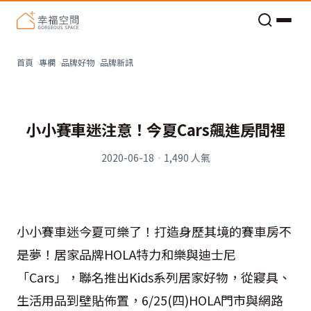
老屋預算分配與高 CP 值煥新術
品牌新訊
首頁
專欄
品牌好物
小小賽車迷注意！今夏Cars飆進房間裡
2020-06-18
·
1,490
人氣
小小賽車迷今夏可樂了！打造身歷其境的賽車房不
是夢！居家品牌
HOLA
特力和樂與迪士尼
「
Cars
」，聯名推出Kids系列居家好物，從寢具、
生活用品到壁貼佈置，
6/25(
四
)HOLA
門市與網路