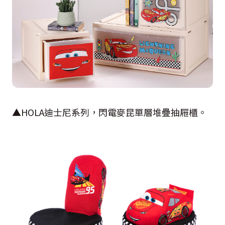
▲
HOLA
迪士尼系列，閃電麥昆單層堆疊抽屜櫃。