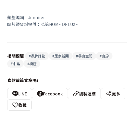
彙整編輯：Jennifer
圖片暨資料提供：弘第HOME DELUXE
相關標籤
#
品牌好物
#
居家新聞
#
餐廚空間
#
廚房
#
中島
#
櫥櫃
喜歡這篇文章嗎?
LINE
Facebook
複製連結
更多
收藏