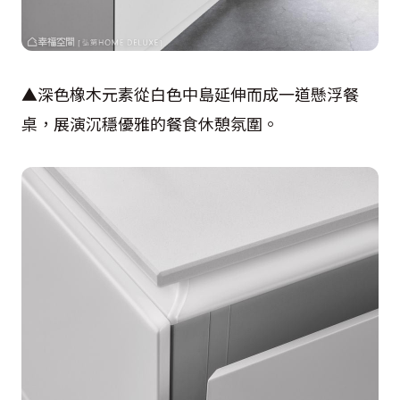
▲深色橡木元素從白色中島延伸而成一道懸浮餐
桌，展演沉穩優雅的餐食休憩氛圍。