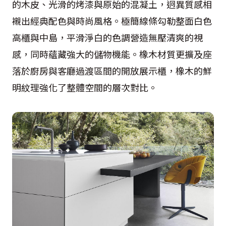
的木皮、光滑的烤漆與原始的混凝土，迥異質感相
襯出經典配色與時尚風格。極簡線條勾勒整面白色
高櫃與中島，平滑淨白的色調營造無壓清爽的視
感，同時蘊藏強大的儲物機能。橡木材質更擴及座
落於廚房與客廳過渡區間的開放展示櫃，橡木的鮮
明紋理強化了整體空間的層次對比。