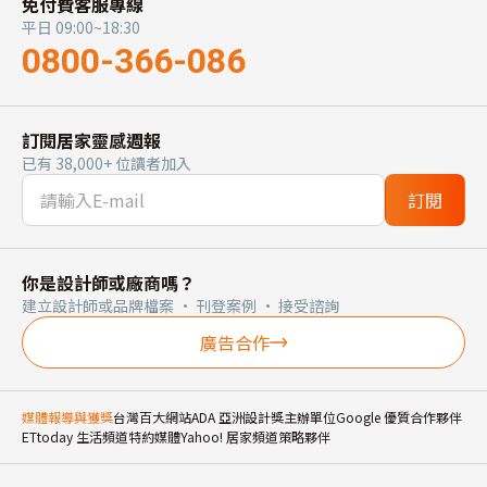
免付費客服專線
平日 09:00~18:30
0800-366-086
訂閱居家靈感週報
已有 38,000+ 位讀者加入
訂閱
你是設計師或廠商嗎？
建立設計師或品牌檔案 · 刊登案例 · 接受諮詢
廣告合作
媒體報導與獲獎
台灣百大網站
ADA 亞洲設計獎主辦單位
Google 優質合作夥伴
ETtoday 生活頻道特約媒體
Yahoo! 居家頻道策略夥伴