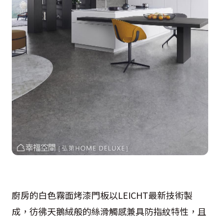
廚房的白色霧面烤漆門板以LEICHT最新技術製
成，彷彿天鵝絨般的絲滑觸感兼具防指紋特性，且