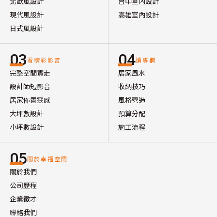
北歐風設計
台中室內設計
現代風設計
高雄室內設計
日式風設計
03
04
看精彩影音
讀專欄
完整空間實走
居家風水
設計師短影音
收納技巧
居家佈置靈感
風格營造
大坪數設計
預算分配
小坪數設計
施工流程
05
關於幸福空間
關於我們
公司歷程
企業徵才
聯絡我們