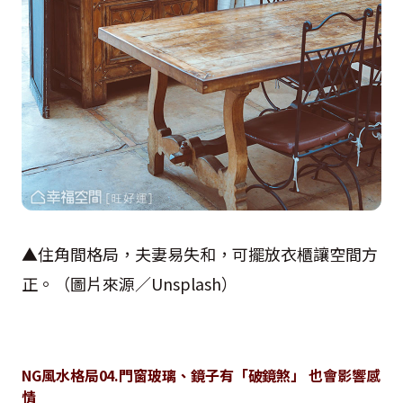
▲住角間格局，夫妻易失和，可擺放衣櫃讓空間方
正。（圖片來源／
Unsplash
）
NG
風水格局
04.
門窗玻璃、鏡子有「破鏡煞」 也會影響感
情