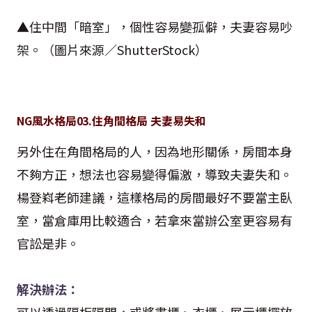
▲住中間「暗室」，個性容易變孤僻，夫妻容易吵
架。（圖片來源／
ShutterStock
）
NG
風水格局
03.
住角間格局 夫妻易失和
另外住在角間格局的人，因為地形關係，房間本身
不夠方正，想法也容易變得偏激，導致夫妻失和。
楊登嵙老師建議，這樣格局的房間最好不要當主臥
室，當倉庫用比較適合，若拿來當辦公室更容易有
官訟是非。
解決辦法：
可以透過隔板隔間，或將書櫃、衣櫃、展示櫃擺放