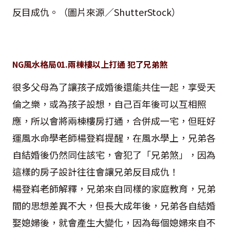
反目成仇。（圖片來源／
ShutterStock
）
NG
風水格局
01.
兩棟樓以上打通 犯了兄弟煞
很多父母為了讓孩子成婚後還能共住一起，享受天
倫之樂，或為孩子設想，自己百年後可以互相照
應，所以會將兩棟樓房打通，合併成一宅，但旺好
運風水命學老師楊登嵙提醒，在風水學上，兄弟各
自結婚後仍然同住該宅，會犯了「兄弟煞」，因為
這樣的房子設計往往會讓兄弟反目成仇！
楊登嵙老師解釋，兄弟來自同樣的家庭教育，兄弟
間的思想差異不大，但長大成年後，兄弟各自結婚
娶媳婦後，就會產生大變化，因為每個媳婦來自不