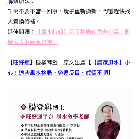
解決辦法：
千萬不要不當一回事，鏡子重新換新，門窗趕快找
人置換修補。
延伸閱讀：
【風水特輯】房子格局缺角非小事！影
響家人健康莫忽視！
【
旺好運
】授權轉載 原文出處【
【居家風水】小
心！這些風水格局，容易反目、感情不順
】