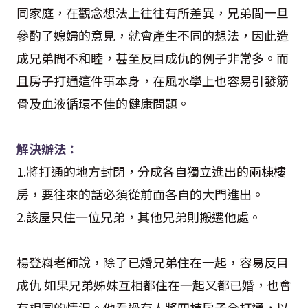
同家庭，在觀念想法上往往有所差異，兄弟間一旦
參酌了媳婦的意見，就會產生不同的想法，因此造
成兄弟間不和睦，甚至反目成仇的例子非常多。而
且房子打通這件事本身，在風水學上也容易引發筋
骨及血液循環不佳的健康問題。
解決辦法：
1.
將打通的地方封閉，分成各自獨立進出的兩棟樓
房，要往來的話必須從前面各自的大門進出。
2.
該屋只住一位兄弟，其他兄弟則搬遷他處。
楊登嵙老師說，除了已婚兄弟住在一起，容易反目
成仇 如果兄弟姊妹互相都住在一起又都已婚，也會
有相同的情況。他看過有人將四棟房子全打通，以