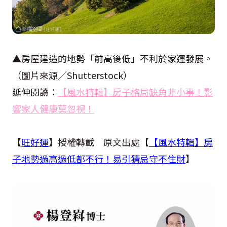
▲房屋建造的地勢「前高後低」不利於家運發展。
（圖片來源／
Shutterstock
）
延伸閱讀：
【風水特輯】房子格局缺角非小事！影
響家人健康莫忽視！
【
旺好運
】授權轉載 原文出處【
【風水特輯】房
子地勢過高過低都不行！易引猜忌守不住財
】