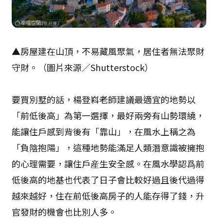
▲房屋建在山頂，不易藏風聚氣，居住者無法聚財
守財。（圖片來源／
Shutterstock
）
要買別墅的話，楊登嵙老師建議最適宜的地勢以
「前低後高」為第一選擇，最好兩旁有山勢環繞，
能讓住戶感到背後有「靠山」，在風水上稱之為
「負陰抱陽」，這種地勢能滿足人類潛意識被擁抱
的心理需要，讓住戶産生安全感。在風水學認爲前
低後高的地基也代表了日子會比較好過且後代過得
越來越好，住在前低後高房子的人能存得了錢，升
官發財的機會也比別人多。