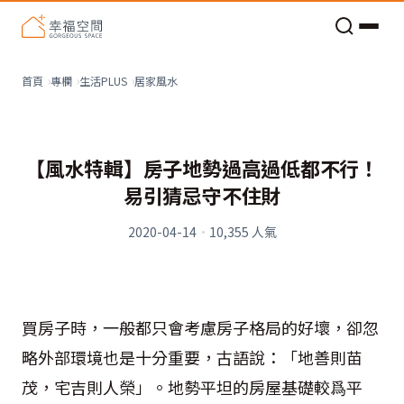
老屋預算分配與高 CP 值煥新術
居家風水
首頁
專欄
生活PLUS
【風水特輯】房子地勢過高過低都不行！
易引猜忌守不住財
2020-04-14
·
10,355
人氣
買房子時，一般都只會考慮房子格局的好壞，卻忽
略外部環境也是十分重要，古語說：「地善則苗
茂，宅吉則人榮」。地勢平坦的房屋基礎較爲平