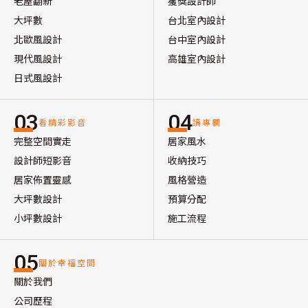
老屋翻新
獲獎設計師
大坪數
台北室內設計
北歐風設計
台中室內設計
現代風設計
高雄室內設計
日式風設計
03
04
看精彩影音
讀專欄
完整空間實走
居家風水
設計師短影音
收納技巧
居家佈置靈感
風格營造
大坪數設計
預算分配
小坪數設計
施工流程
05
關於幸福空間
關於我們
公司歷程