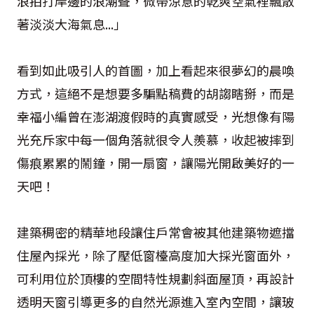
浪拍打岸邊的浪潮聲，微帶涼意的乾爽空氣裡飄散
著淡淡大海氣息...」
看到如此吸引人的首圖，加上看起來很夢幻的晨喚
方式，這絕不是想要多騙點稿費的胡謅瞎掰，而是
幸福小編曾在澎湖渡假時的真實感受，光想像有陽
光充斥家中每一個角落就很令人羨慕，收起被摔到
傷痕累累的鬧鐘，開一扇窗，讓陽光開啟美好的一
天吧！
建築稠密的精華地段讓住戶常會被其他建築物遮擋
住屋內採光，除了壓低窗檯高度加大採光窗面外，
可利用位於頂樓的空間特性規劃斜面屋頂，再設計
透明天窗引導更多的自然光源進入室內空間，讓玻