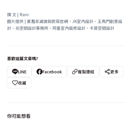
撰 文 | Rani
圖片提供 | 夏灩澎湖渡假民宿官網、
JK
室內設計、玉馬門創意設
計、兆空間設計事務所、阿曼室內裝修設計、卡莫空間設計
喜歡這篇文章嗎?
LINE
Facebook
複製連結
更多
收藏
你可能想看