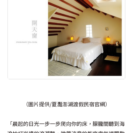
（圖片提供/夏灩澎湖渡假民宿官網）
「晨起的日光一步一步爬向你的床，朦朧間聽到海