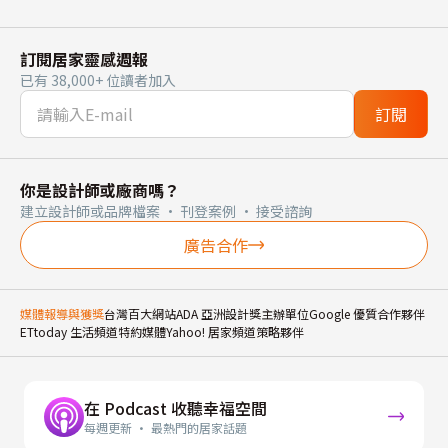
訂閱居家靈感週報
已有 38,000+ 位讀者加入
訂閱
你是設計師或廠商嗎？
建立設計師或品牌檔案 · 刊登案例 · 接受諮詢
廣告合作
媒體報導與獲獎
台灣百大網站
ADA 亞洲設計獎主辦單位
Google 優質合作夥伴
ETtoday 生活頻道特約媒體
Yahoo! 居家頻道策略夥伴
在 Podcast 收聽幸福空間
每週更新 · 最熱門的居家話題