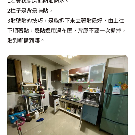
1淘寶找廚房貼防油防水。
2柱子是背景牆貼。
3貼壁貼的技巧，是能拆下來立著貼最好，由上往
下順著貼，邊貼邊用濕布壓，背膠不要一次撕掉，
貼到哪撕到哪。