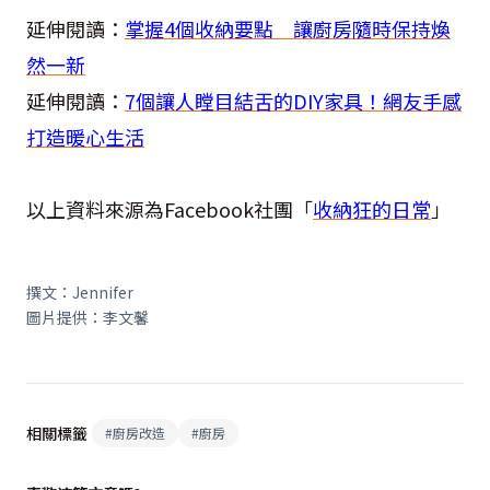
延伸閱讀：
掌握4個收納要點 讓廚房隨時保持煥
然一新
延伸閱讀：
7個讓人瞠目結舌的DIY家具！網友手感
打造暖心生活
以上資料來源為Facebook社團「
收納狂的日常
」
撰文：
Jennifer
圖片提供：李文馨
相關標籤
#
廚房改造
#
廚房