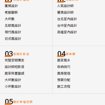
獲獎設計
人氣設計師
老屋翻新
獲獎設計師
大坪數
台北室內設計
北歐風設計
台中室內設計
現代風設計
高雄室內設計
日式風設計
03
04
看精彩影音
讀專欄
完整空間實走
居家風水
設計師短影音
收納技巧
居家佈置靈感
風格營造
大坪數設計
預算分配
小坪數設計
施工流程
05
關於幸福空間