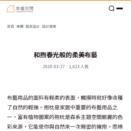
老屋預算分配與高 CP 值煥新術
設計提案
首頁
專欄
居家設計
和煦春光般的柔美布藝
2020-03-27
·
1,623
人氣
布藝用品的面料有輕柔的表面，觸摸時就好像收穫
了自然的輕撫。抱枕是家居中重要的布藝用品之
一，富有植物圖案的抱枕是森系主題空間靚麗的色
彩來源，它能使你與自然來一次親密的擁抱。而棉