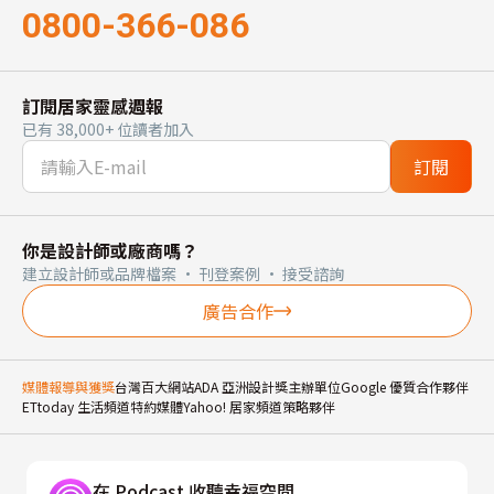
0800-366-086
訂閱居家靈感週報
已有 38,000+ 位讀者加入
訂閱
你是設計師或廠商嗎？
建立設計師或品牌檔案 · 刊登案例 · 接受諮詢
廣告合作
媒體報導與獲獎
台灣百大網站
ADA 亞洲設計獎主辦單位
Google 優質合作夥伴
ETtoday 生活頻道特約媒體
Yahoo! 居家頻道策略夥伴
在 Podcast 收聽幸福空間