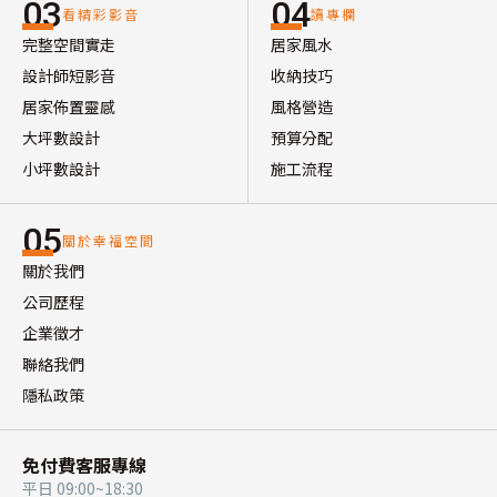
03
04
看精彩影音
讀專欄
完整空間實走
居家風水
設計師短影音
收納技巧
居家佈置靈感
風格營造
大坪數設計
預算分配
小坪數設計
施工流程
05
關於幸福空間
關於我們
公司歷程
企業徵才
聯絡我們
隱私政策
免付費客服專線
平日 09:00~18:30