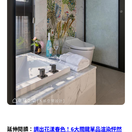
延伸閱讀：
調出花漾春色！
6
大關鍵單品渲染怦然