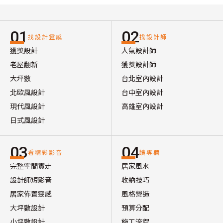
01
02
找設計靈感
找設計師
獲獎設計
人氣設計師
老屋翻新
獲獎設計師
大坪數
台北室內設計
北歐風設計
台中室內設計
現代風設計
高雄室內設計
日式風設計
03
04
看精彩影音
讀專欄
完整空間實走
居家風水
設計師短影音
收納技巧
居家佈置靈感
風格營造
大坪數設計
預算分配
小坪數設計
施工流程