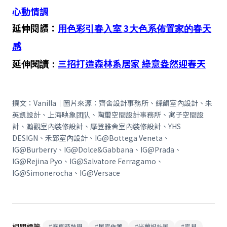
心動情調
延伸閱讀：
3
用色彩引春入室
大色系佈置家的春天
感
三招打造森林系居家 綠意盎然迎春天
延伸閱讀：
撰文：
Vanilla
｜圖片來源：齊舍設計事務所、綵韻室內設計、朱
英凱設計、上海映象团队、陶璽空間設計事務所、寓子空間設
計、瀚觀室內裝修設計、摩登雅舍室內裝修設計、
YHS
DESIGN
、禾郅室內設計、
IG@Bottega Veneta
、
IG@Burberry
、
IG@Dolce&Gabbana
、
IG@Prada
、
IG@Rejina Pyo
、
IG@Salvatore Ferragamo
、
IG@Simonerocha
、
IG@Versace
相關標籤
#
春夏時裝周
#
居家佈置
#
米蘭設計展
#
家具