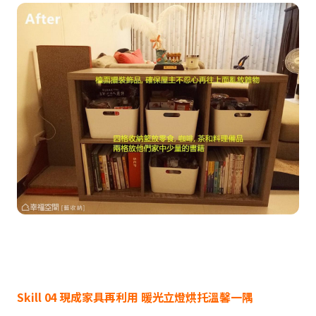
Skill 04 現成家具再利用 暖光立燈烘托溫馨一隅