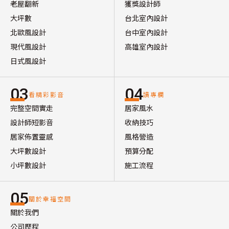
老屋翻新
獲獎設計師
大坪數
台北室內設計
北歐風設計
台中室內設計
現代風設計
高雄室內設計
日式風設計
03
04
看精彩影音
讀專欄
完整空間實走
居家風水
設計師短影音
收納技巧
居家佈置靈感
風格營造
大坪數設計
預算分配
小坪數設計
施工流程
05
關於幸福空間
關於我們
公司歷程