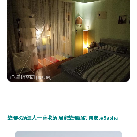
整理收納達人─ 藝收納 居家整理顧問 何安蒔Sasha