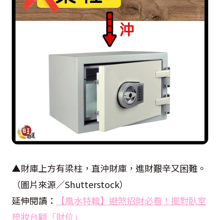
▲財庫上方有梁柱，直沖財庫，進財艱辛又困難。
（圖片來源／
Shutterstock
）
延伸閱讀：
【風水特輯】避煞招財必看！擺對臥室
梳妝台顧「財位」