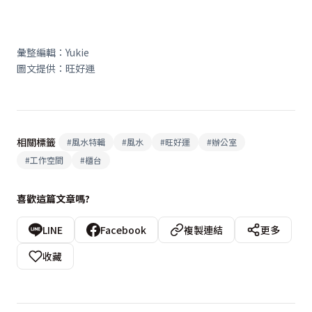
彙整編輯：Yukie
圖文提供：旺好運
相關標籤
#
風水特輯
#
風水
#
旺好運
#
辦公室
#
工作空間
#
櫃台
喜歡這篇文章嗎?
LINE
Facebook
複製連結
更多
收藏