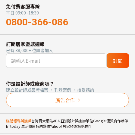
免付費客服專線
平日 09:00~18:30
0800-366-086
訂閱居家靈感週報
已有 38,000+ 位讀者加入
訂閱
你是設計師或廠商嗎？
建立設計師或品牌檔案 · 刊登案例 · 接受諮詢
廣告合作
媒體報導與獲獎
台灣百大網站
ADA 亞洲設計獎主辦單位
Google 優質合作夥伴
ETtoday 生活頻道特約媒體
Yahoo! 居家頻道策略夥伴