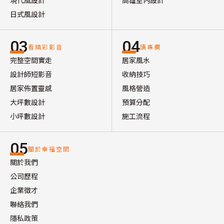
現代風設計
高雄室內設計
日式風設計
03
04
看精彩影音
讀專欄
完整空間實走
居家風水
設計師短影音
收納技巧
居家佈置靈感
風格營造
大坪數設計
預算分配
小坪數設計
施工流程
05
關於幸福空間
關於我們
公司歷程
企業徵才
聯絡我們
隱私政策