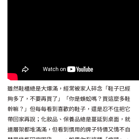
雖然鞋櫃總是大爆滿，經常被家人碎念「鞋子已經
夠多了，不要再買了」「你是蜈蚣嗎？買這麼多鞋
幹嘛？」但每每看到喜歡的鞋子，還是忍不住把它
帶回家再說；化妝品、保養品總是蔓延到桌面，就
連層架都堆滿滿，但看到慣用的牌子特價又情不自