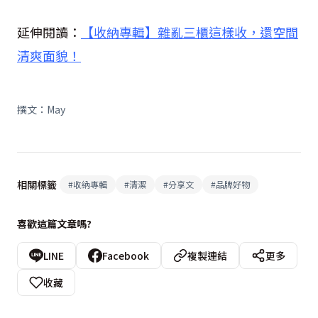
延伸閱讀：
【收納專輯】雜亂三櫃這樣收，還空間
清爽面貌！
撰文：May
相關標籤
#
收納專輯
#
清潔
#
分享文
#
品牌好物
喜歡這篇文章嗎?
LINE
Facebook
複製連結
更多
收藏