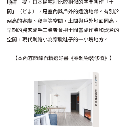
順道一提，日本民宅裡比較相似的空間叫作「土
間」（どま），是室內與戶外的過渡地帶。有別於
架高的客廳、寢室等空間，土間與戶外地面同高。
早期的農家或手工業者會把土間當成作業和炊煮的
空間，現代則縮小為穿脫鞋子的一小塊地方。
【本內容節錄自精選好書《零雜物裝修術》】