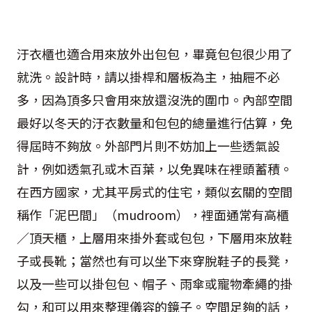
汙衣櫃也適合用來放外出包包，畢竟包包很少用了
就洗。設計時，請以掛桿和層板為主，抽屜不必
多，因為頂多只會用來放還沒洗的圍巾。內部空間
最好以冬天的汙衣數量和包包的總量進行估算，免
得屆時不夠放。外部門片則不妨加上一些透氣設
計，例如透氣孔或木百葉，以免異味在裡頭蓄積。
在西方國家，尤其平房式的住宅，類似玄關的空間
稱作「泥巴間」（mudroom），裡面通常有高櫃
／頂天櫃，上層用來掛外套或包包，下層用來放鞋
子或長靴；當然也有可以坐下來穿脫鞋子的長凳，
以及一些可以掛包包、帽子、雨傘或寵物牽繩的掛
勾，和可以用來整理儀容的鏡子。空間足夠的話，