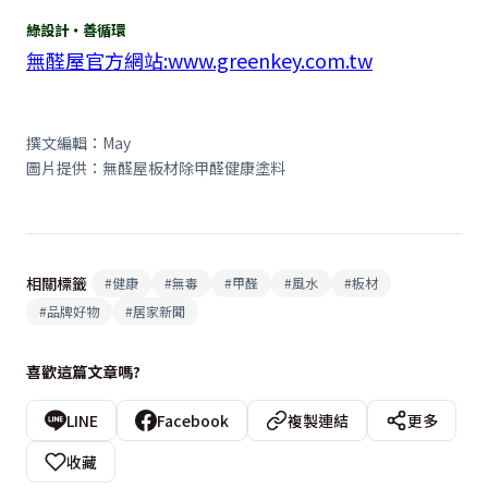
綠設計‧善循環
無醛屋官方網站
:www.greenkey.com.tw
撰文編輯：May
圖片提供：無醛屋板材除甲醛健康塗料
相關標籤
#
健康
#
無毒
#
甲醛
#
風水
#
板材
#
品牌好物
#
居家新聞
喜歡這篇文章嗎?
LINE
Facebook
複製連結
更多
收藏