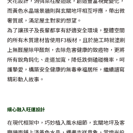
天花設計，消弭梁柱壓迫感，創造豐富視覺變化，
而黃色水晶端景牆則與玄關地坪相互呼應，帶出微
奢質感，滿足屋主對家的想望。
為了讓孩子及長輩都享有舒適安全環境，整體空間
的所有木質建材皆使用F3板材，且於施工時就塗刷
上無醛屋除甲醛劑，去除危害健康的致癌物，更將
所有銳角鈍化、走道加寬，降低跌倒磕碰機率，呵
護摯愛，構築安全健康的無毒幸福居所，繼續譜寫
精彩動人故事。
細心融入旺運設計
在現代框架中，巧妙植入風水細節，玄關地坪及客
廳牆面鋪上淺黃色水晶，構畫吉祥意象，當燈光投