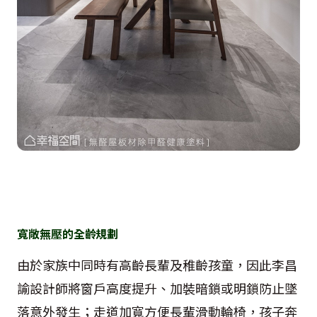
寬敞無壓的全齡規劃
由於家族中同時有高齡長輩及稚齡孩童，因此李昌
諭設計師將窗戶高度提升、加裝暗鎖或明鎖防止墜
落意外發生；走道加寬方便長輩滑動輪椅，孩子奔