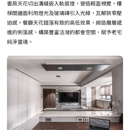
書房天花切出溝縫嵌入軌道燈，營造輕盈視覺。樓
梯間牆面利用燈光及玻璃磚引入光線，瓦解狹窄壓
迫感。餐廳天花錯落有致的高低效果，締造層層遞
進的俐落感，構築豐富活潑的都會空間，賦予老宅
純淨靈魂。