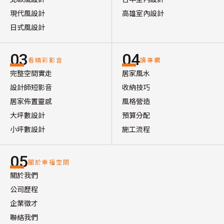
現代風設計
高雄室內設計
日式風設計
03
04
看精彩影音
讀專欄
完整空間實走
居家風水
設計師短影音
收納技巧
居家佈置靈感
風格營造
大坪數設計
預算分配
小坪數設計
施工流程
05
關於幸福空間
關於我們
公司歷程
企業徵才
聯絡我們