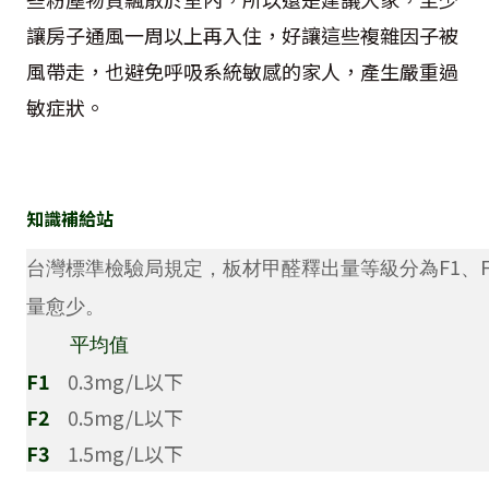
讓房子通風一周以上再入住，好讓這些複雜因子被
風帶走，也避免呼吸系統敏感的家人，產生嚴重過
敏症狀。
知識補給站
F1
台灣標準檢驗局規定，板材甲醛釋出量等級分為
、
量愈少。
平均值
F1
0.3mg/L
以下
F2
0.5mg/L
以下
F3
1.5mg/L
以下