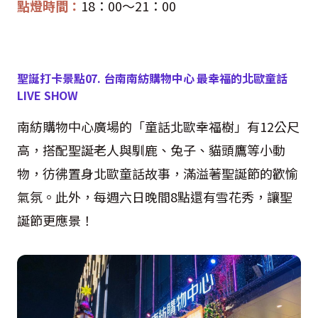
點燈時間：
18
：
00
～
21
：
00
聖誕打卡景點
07.
台南南紡購物中心 最幸福的北歐童話
LIVE SHOW
南紡購物中心廣場的「童話北歐幸福樹」有
12
公尺
高，搭配聖誕老人與馴鹿、兔子、貓頭鷹等小動
物，彷彿置身北歐童話故事，滿溢著聖誕節的歡愉
氣氛。此外，每週六日晚間
8
點還有雪花秀，讓聖
誕節更應景！