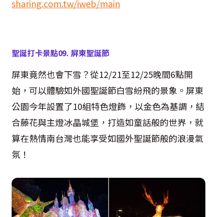
sharing.com.tw/iweb/main
聖誕打卡景點
09.
屏東聖誕節
屏東竟然也會下雪？從
12/21
至
12/25
晚間
6
點開
始，可以體驗如外國聖誕節白雪紛飛的景象。屏東
公園今年設置了
10
組特色燈飾，以金色為基調，結
合藤花與主燈冰晶城堡，打造如童話般的世界，就
算在熱情南台灣也能享受如國外聖誕節般的浪漫氣
氛！