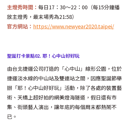
主燈秀時間：
每日
17
：
30
～
22
：
00
（每
15
分鐘播
放主燈秀，最末場秀為
21:58
）
官方網站：
https://www.newyear2020.taipei/
聖誕打卡景點
02.
耶！心中山好好玩
由台北捷運公司打造的「心中山」線形公園，位於
捷運淡水線的中山站及雙連站之間，因應聖誕節舉
辦「耶！心中山好好玩」活動，除了各處的裝置藝
術、天橋上超好拍的網美燈海隧道，假日還有市
集、街頭藝人演出，讓年底的每個周末都熱鬧不
已。