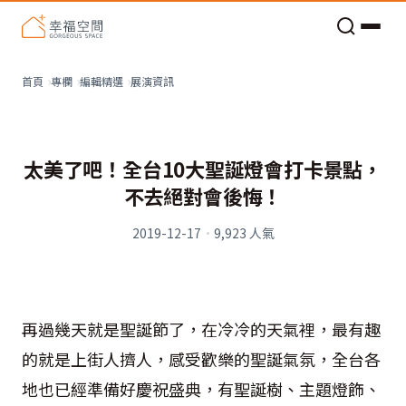
老屋預算分配與高 CP 值煥新術
看不見的居家風險和翻新關鍵
老屋預算分配與高 CP 值煥新術
展演資訊
首頁
專欄
編輯精選
太美了吧！全台10大聖誕燈會打卡景點，
不去絕對會後悔！
2019-12-17
·
9,923
人氣
再過幾天就是聖誕節了，在冷冷的天氣裡，最有趣
的就是上街人擠人，感受歡樂的聖誕氣氛，全台各
地也已經準備好慶祝盛典，有聖誕樹、主題燈飾、