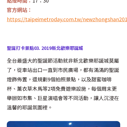
點燈時間：
17
：
30
官方網站：
https://taipeimetroday.com.tw/newzhongshan20
聖誕打卡景點
03. 2019
新北歡樂耶誕城
全台最盛大的聖誕節活動就非新北歡樂耶誕城莫屬
了，從車站出口一直到市民廣場，都有滿滿的聖誕
燈飾佈置，還規劃
9
個拍照景點，以及甜蜜咖啡
杯、薰衣草木馬等
2
項免費遊樂設施，每個周末更
舉辦如市集、巨星演唱會等不同活動，讓人沉浸在
溫馨的耶誕氛圍裡。