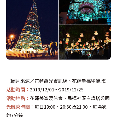
（圖片來源／花蓮觀光資訊網、花蓮幸福聖誕城）
活動時間：
2019/12/01
～
2019/12/25
活動地點：
花蓮美崙浸信會、民運社區白燈塔公園
光雕秀時間：
每日
19:00
、
20:30
及
21:00
，每場次
約
7
分鐘