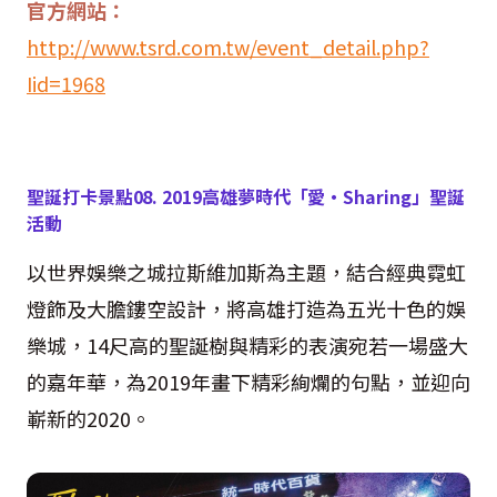
官方網站：
http://www.tsrd.com.tw/event_detail.php?
Iid=1968
聖誕打卡景點
08. 2019
高雄夢時代「愛・
Sharing
」聖誕
活動
以世界娛樂之城拉斯維加斯為主題，結合經典霓虹
燈飾及大膽鏤空設計，將高雄打造為五光十色的娛
樂城，
14
尺高的聖誕樹與精彩的表演宛若一場盛大
的嘉年華，為
2019
年畫下精彩絢爛的句點，並迎向
嶄新的
2020
。