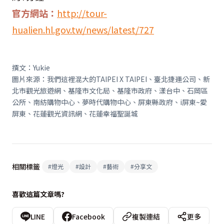
官方網站：
http://tour-
hualien.hl.gov.tw/news/latest/727
撰文：
Yukie
圖片來源：我們這裡混大的TAIPEI X TAIPEI、臺北捷運公司、新
北市觀光旅遊網、基隆市文化局、基隆市政府、漾台中、石岡區
公所、南紡購物中心、夢時代購物中心、屏東縣政府、
i
屏東
~
愛
屏東、花蓮觀光資訊網、花蓮幸福聖誕城
相關標籤
#
燈光
#
設計
#
藝術
#
分享文
喜歡這篇文章嗎?
LINE
Facebook
複製連結
更多