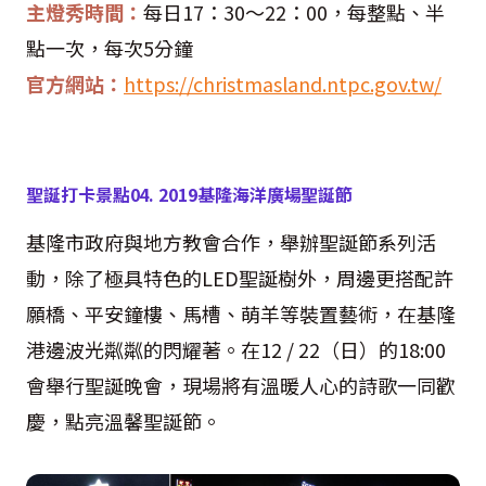
主燈秀時間：
每日
17
：
30
～
22
：
00
，每整點、半
點一次，每次
5
分鐘
官方網站：
https://christmasland.ntpc.gov.tw/
聖誕打卡景點
04. 2019
基隆海洋廣場聖誕節
基隆市政府與地方教會合作，舉辦聖誕節系列活
動，除了極具特色的
LED
聖誕樹外，周邊更搭配許
願橋、平安鐘樓、馬槽、萌羊等裝置藝術，在基隆
港邊波光粼粼的閃耀著。在
12 / 22
（日）的
18:00
會舉行聖誕晚會，現場將有溫暖人心的詩歌一同歡
慶，點亮溫馨聖誕節。