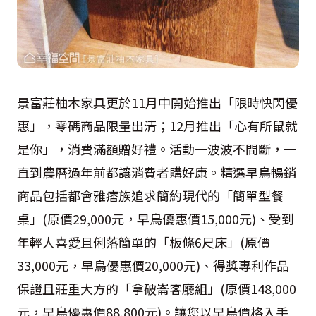
景富莊柚木家具更於
11
月中開始推出「限時快閃優
惠」，零碼商品限量出清；
12
月推出「心有所鼠就
是你」，消費滿額贈好禮。活動一波波不間斷，一
直到農曆過年前都讓消費者購好康。精選早鳥暢銷
商品包括都會雅痞族追求簡約現代的「簡單型餐
桌」
(
原價
29,000
元，早鳥優惠價
15,000
元
)
、受到
年輕人喜愛且俐落簡單的「板條
6
尺床」
(
原價
33,000
元，早鳥優惠價
20,000
元
)
、得獎專利作品
保證且莊重大方的「拿破崙客廳組」
(
原價
148,000
元，早鳥優惠價
88,800
元
)
。讓您以早鳥價格入手