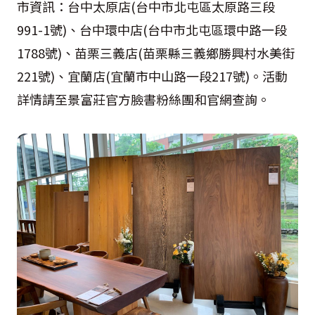
市資訊：台中太原店
(
台中市北屯區太原路三段
991-1
號
)
、台中環中店
(
台中市北屯區環中路一段
1788
號
)
、苗栗三義店
(
苗栗縣三義鄉勝興村水美街
221
號
)
、宜蘭店
(
宜蘭市中山路一段
217
號
)
。活動
詳情請至景富莊官方臉書粉絲團和官網查詢。