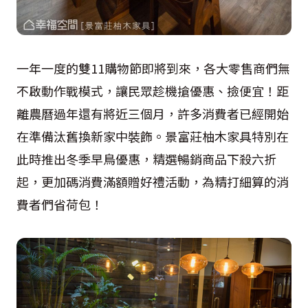
一年一度的雙
11
購物節即將到來，各大零售商們無
不啟動作戰模式，讓民眾趁機搶優惠、撿便宜！距
離農曆過年還有將近三個月，許多消費者已經開始
在準備汰舊換新家中裝飾。景富莊柚木家具特別在
此時推出冬季早鳥優惠，精選暢銷商品下殺六折
起，更加碼消費滿額贈好禮活動，為精打細算的消
費者們省荷包！