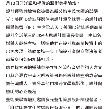
月
10
日江洋輝和楊俊的藝術美學論壇。
設計運營論壇特邀被譽為新裝飾主義大師的邱德
光；美國
ID
雜誌評選住宅設計類全球第一的設計師
團體聯盟（
IFI
）主席梁志天；美國
ID
雜誌評選商業
設計全球第三的
J&A
杰恩設計董事長姜峰，由知名
媒體人戴蓓主持，透過他們在設計與商業投資上的
出色表現，讓聽眾進一步了解設計者與商業決策者
兩種身份如何相輔相成。
跨界探索論壇邀請華語界知名流行音樂作詞人方文
山與台灣袁宗南照明設計事務所設計總監的袁宗南
擔任演講人，來分享他們橫跨文學與影像；設計與
照明的心路歷程。
藝術美學論壇則邀請多元藝術策展設計師經營者，
「麻粒國際文化試驗股份有限公司」的江洋輝及國