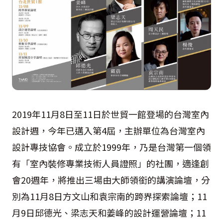
2019
年
11
月
8
日至
11
日於世貿一館登場的台灣室內
設計週，今年已邁入第
4
屆，主辦單位為台灣室內
設計專技協會。成立於
1999
年，乃是台灣第一個領
有「室內裝修專業技術人員證照」的社團，適逢創
會
20
週年，將推出三場由大師領銜的講演論壇，分
別為
11
月
8
日方文山和袁宗南的跨界探索論壇；
11
月
9
日邱德光、梁志天和姜峰的設計運營論壇；
11