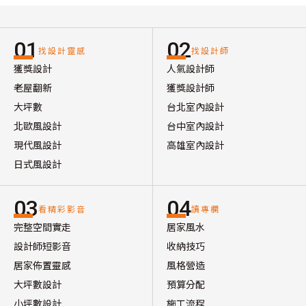
01
02
找設計靈感
找設計師
獲獎設計
人氣設計師
老屋翻新
獲獎設計師
大坪數
台北室內設計
北歐風設計
台中室內設計
現代風設計
高雄室內設計
日式風設計
03
04
看精彩影音
讀專欄
完整空間實走
居家風水
設計師短影音
收納技巧
居家佈置靈感
風格營造
大坪數設計
預算分配
小坪數設計
施工流程