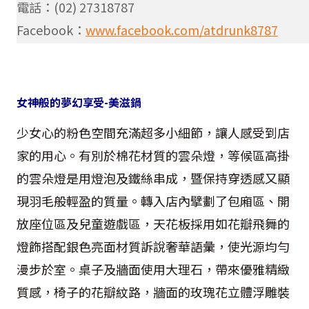
電話：(02) 27318787
Facebook：
www.facebook.com/atdrunk8787
女神般的夢幻享受-美滋鍋
少女心的粉色空間充滿超多小細節，讓人感受到店
家的用心。有別於棉花材質的雲朵燈，等候區高掛
的雲朵燈是用燈泡及鐵絲串成，暨保持穿透感又顯
現羽毛般輕盈的質量。轉入店內擘劃了包廂區、開
放座位區及兒童遊戲區，天花板採用如花瓣飛舞的
燈飾搭配銀色亮面材質訴說奢華語彙，使光源均勻
漫步於室。桌子及牆面使用大理石，帶來優雅精緻
質感，椅子的花瓣紋路，牆面的玫瑰花立體浮雕裝