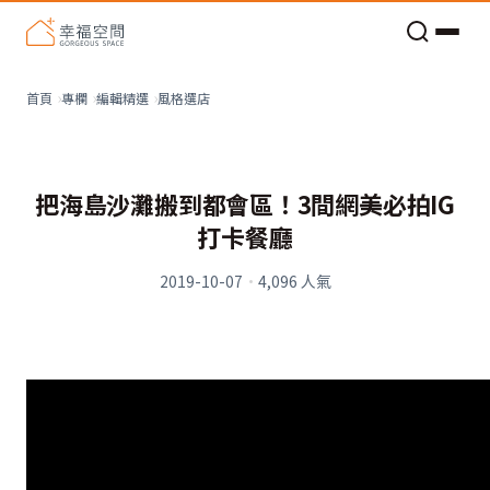
老屋預算分配與高 CP 值煥新術
看不見的居家風險和翻新關鍵
老屋預算分配與高 CP 值煥新術
風格選店
首頁
專欄
編輯精選
把海島沙灘搬到都會區！3間網美必拍IG
打卡餐廳
2019-10-07
·
4,096
人氣