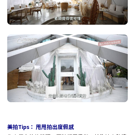
美拍Tips： 甩甩拍出度假感