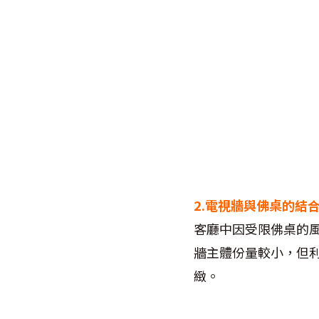
2.
電視牆與佛桌的結
客廳中因受限佛桌的
牆主體份量較小，但
緻。