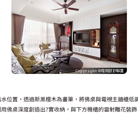
合
風水位置，透過新黑檀木為畫筆，將佛桌與電視主牆櫃低
利用佛桌深度創造出?實收納，與下方機櫃的雷射雕花裝飾