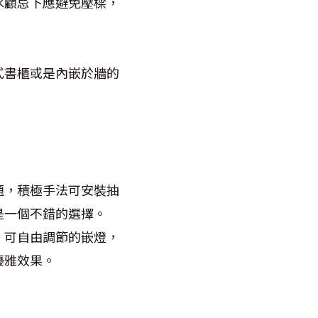
水顧忌下應避免壓樑，
式書櫃或是內嵌於牆的
題，積極手法可安裝抽
是一個不錯的選擇。
，可自由調節的嵌燈，
優雅效果。