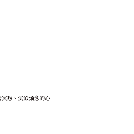
告冥想、沉澱煩念的心