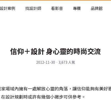
老屋預算分配與高 CP 值煥新術
設計案例
找設計師
看影音
專欄
品牌館
信仰＋設計 身心靈的時尚交流
2012-11-30
·
3,673
人氣
居家場域內擁有一處解放心靈的角落，讓信仰能夠有美好
，在設計規劃時或許有幾個小撇步可供參考。