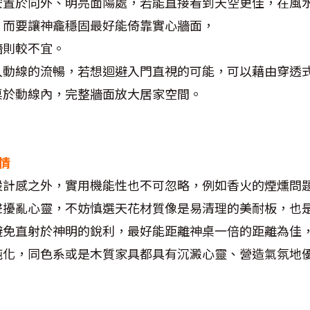
安置於向外、明亮面陽處，若能直接看到天空更佳，在風
，而要讓神龕穩固最好能倚靠實心牆面，
牆則較不宜。
入動線的流暢，若想迴避入門直視的可能，可以藉由穿透
桌於動線內，完整牆面放大居家空間。
情
設計感之外，實用機能性也不可忽略，例如香火的煙燻問
聲擾亂心靈，不妨慎選天花材質像是易清理的美耐板，也
避免直射於神明的銳利，最好能距離神桌一倍的距離為佳
純化，同色系或是木質家具都具有沉澱心靈、營造氣氛地