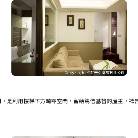
門，是利用樓梯下方畸零空間，留給篤信基督的屋主，禱