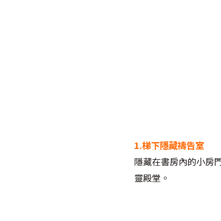
1.
梯下隱藏禱告室
隱藏在書房內的小房
靈殿堂。