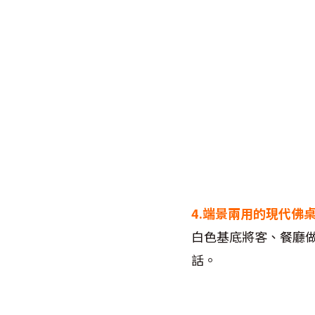
4.
端景兩用的現代佛
白色基底將客、餐廳
話。