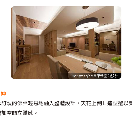
延伸
木訂製的佛桌輕易地融入整體設計，天花上倒Ｌ造型選以
增加空間立體感。