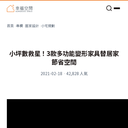
老屋預算分配與高 CP 值煥新術
小宅規劃
首頁
專欄
居家設計
小坪數救星！3款多功能變形家具替居家
節省空間
2021-02-18
·
42,828
人氣