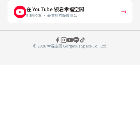
在 YouTube 觀看幸福空間
訂閱頻道 · 最實用的設計影音
© 2026 幸福空間 Gorgeous Space Co., Ltd.
分
享
至
book
WeChat
複製連結