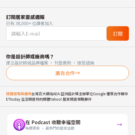
訂閱居家靈感週報
已有 38,000+ 位讀者加入
訂閱
你是設計師或廠商嗎？
建立設計師或品牌檔案 · 刊登案例 · 接受諮詢
廣告合作
媒體報導與獲獎
台灣百大網站
ADA 亞洲設計獎主辦單位
Google 優質合作夥伴
ETtoday 生活頻道特約媒體
Yahoo! 居家頻道策略夥伴
在 Podcast 收聽幸福空間
每週更新 · 最熱門的居家話題