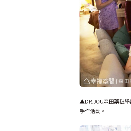
▲
DR.JOU
森田藥粧舉
手作活動。