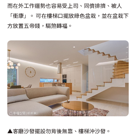
而在外工作運勢也容易受上司、同儕排擠、被人
「衝康」。 可在樓梯口擺放綠色盆栽，並在盆栽下
方放置五帝錢，驅煞轉福。
▲客廳沙發擺設勿背後無靠、樓梯沖沙發。