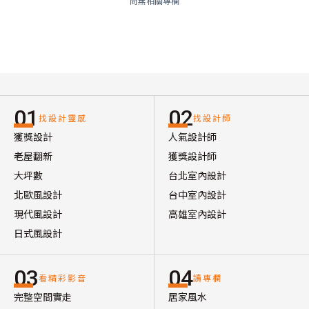
尚無相關專欄
01
02
找設計靈感
找設計師
獲獎設計
人氣設計師
老屋翻新
獲獎設計師
大坪數
台北室內設計
北歐風設計
台中室內設計
現代風設計
高雄室內設計
日式風設計
03
04
看精彩影音
讀專欄
完整空間實走
居家風水