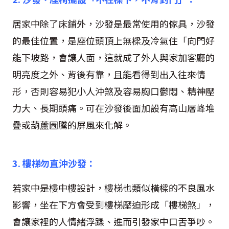
居家中除了床鋪外，沙發是最常使用的傢具，沙發
的最佳位置，是座位頭頂上無樑及冷氣住「向門好
能下坡路，會讓人面，這就成了外人與家加客廳的
明亮度之外、背後有靠，且能看得到出入往來情
形，否則容易犯小人沖煞及容易胸口鬱悶、精神壓
力大、長期頭痛。可在沙發後面加設有高山層峰堆
疊或葫蘆圖騰的屏風來化解。
3. 樓梯勿直沖沙發：
若家中是樓中樓設計，樓梯也類似橫樑的不良風水
影響，坐在下方會受到樓梯壓迫形成「樓梯煞」，
會讓家裡的人情緒浮躁、進而引發家中口舌爭吵。