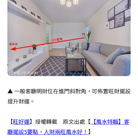
▲ 一般客廳明財位在進門斜對角，可佈置旺財擺設
提升財運。
【
旺好運
】授權轉載 原文出處【
【風水特輯】客
廳擺設5要點，人財兩旺風水好！
】