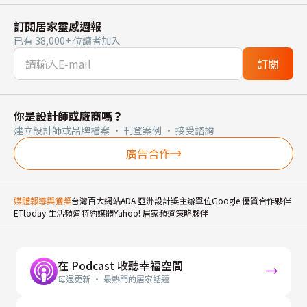
訂閱居家靈感週報
已有 38,000+ 位讀者加入
訂閱
你是設計師或廠商嗎？
建立設計師或品牌檔案 · 刊登案例 · 接受諮詢
廣告合作
媒體報導與獲獎
台灣百大網站
ADA 亞洲設計獎主辦單位
Google 優質合作夥伴
ETtoday 生活頻道特約媒體
Yahoo! 居家頻道策略夥伴
在 Podcast 收聽幸福空間
每週更新 · 最熱門的居家話題