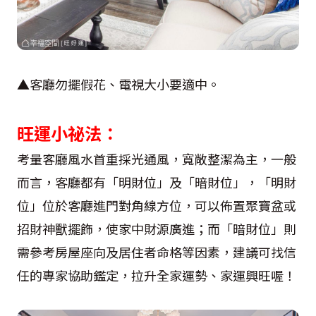
▲客廳勿擺假花、電視大小要適中。
旺運小祕法：
考量客廳風水首重採光通風，寬敞整潔為主，一般
而言，客廳都有「明財位」及「暗財位」，「明財
位」位於客廳進門對角線方位，可以佈置聚寶盆或
招財神獸擺飾，使家中財源廣進；而「暗財位」則
需參考房屋座向及居住者命格等因素，建議可找信
任的專家協助鑑定，拉升全家運勢、家運興旺喔！