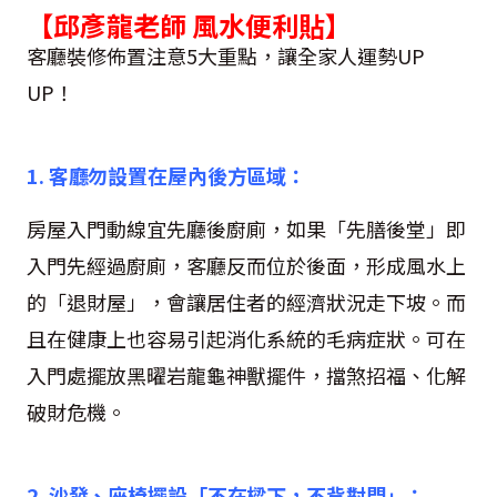
【邱彥龍老師 風水便利貼】
客廳裝修佈置注意5大重點，讓全家人運勢UP
UP！
1. 客廳勿設置在屋內後方區域：
房屋入門動線宜先廳後廚廁，如果「先膳後堂」即
入門先經過廚廁，客廳反而位於後面，形成風水上
的「退財屋」，會讓居住者的經濟狀況走下坡。而
且在健康上也容易引起消化系統的毛病症狀。可在
入門處擺放黑曜岩龍龜神獸擺件，擋煞招福、化解
破財危機。
2. 沙發、座椅擺設「不在樑下，不背對門」：