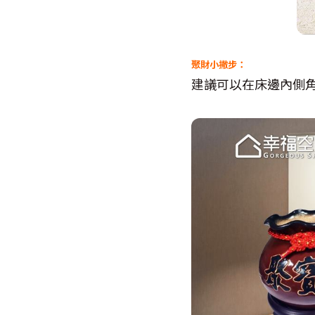
聚財小撇步：
建議可以在床邊內側