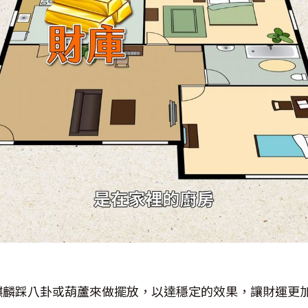
麒麟踩八卦或葫蘆來做擺放，以達穩定的效果，讓財運更