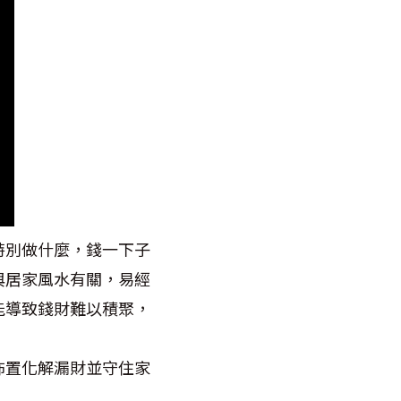
特別做什麼，錢一下子
與居家風水有關，易經
能導致錢財難以積聚，
佈置化解漏財並守住家