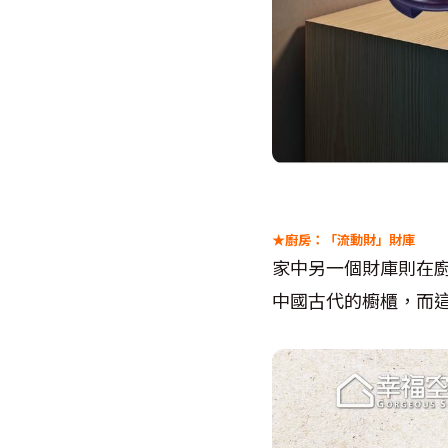
★
廚房
：「流動財」財庫
家中另一個財庫則在
中國古代的櫥櫃，而