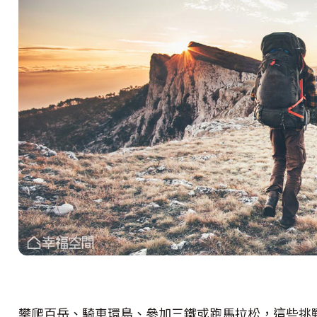
攀爬百岳、騎車環島、參加三鐵或跑馬拉松，這些挑