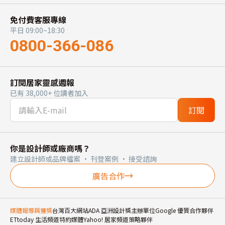
免付費客服專線
平日 09:00~18:30
0800-366-086
訂閱居家靈感週報
已有 38,000+ 位讀者加入
訂閱
你是設計師或廠商嗎？
建立設計師或品牌檔案 · 刊登案例 · 接受諮詢
廣告合作
媒體報導與獲獎
台灣百大網站
ADA 亞洲設計獎主辦單位
Google 優質合作夥伴
ETtoday 生活頻道特約媒體
Yahoo! 居家頻道策略夥伴