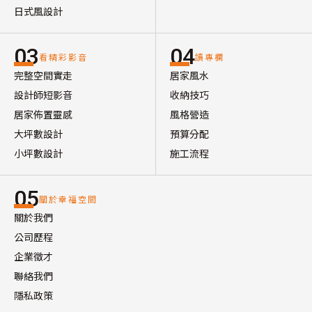
日式風設計
03
04
看精彩影音
讀專欄
完整空間實走
居家風水
設計師短影音
收納技巧
居家佈置靈感
風格營造
大坪數設計
預算分配
小坪數設計
施工流程
05
關於幸福空間
關於我們
公司歷程
企業徵才
聯絡我們
隱私政策