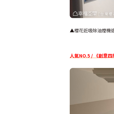
▲櫻花近吸除油煙機
人氣NO.5 / 《創