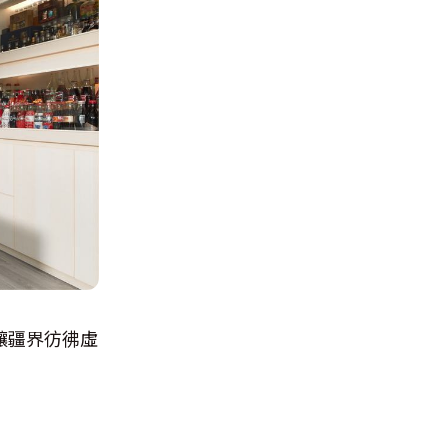
讓疆界彷彿虛