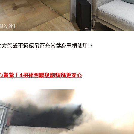
地方架設不鏽鏡吊管充當健身單槓使用。
危機心驚驚！4招神明廳規劃拜拜更安心