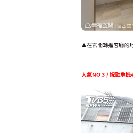
▲在玄關轉進客廳的
人氣NO.3 / 祝融