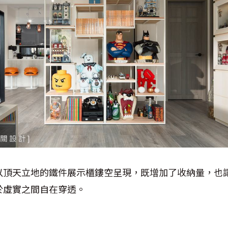
以頂天立地的鐵件展示櫃鏤空呈現，既增加了收納量，也
於虛實之間自在穿透。