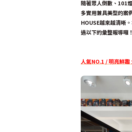
隨著眾人倒數、101
多實用兼具美型的案例
HOUSE越來越清晰
過以下的彙整報導囉
人氣NO.1 / 明亮鮮