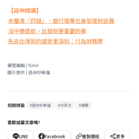
【延伸閱讀】
未釐清「四錢」，銀行理專也身陷理財迷霧
沒中樂透前，比發財更重要的事
失去比得到的感受更深刻：行為財務學
彙整編輯 | Yukie
圖片提供 | 退休好幸福
相關標籤
#
退休好幸福
#
分享文
#
健康
喜歡這篇文章嗎?
LINE
Facebook
複製連結
更多