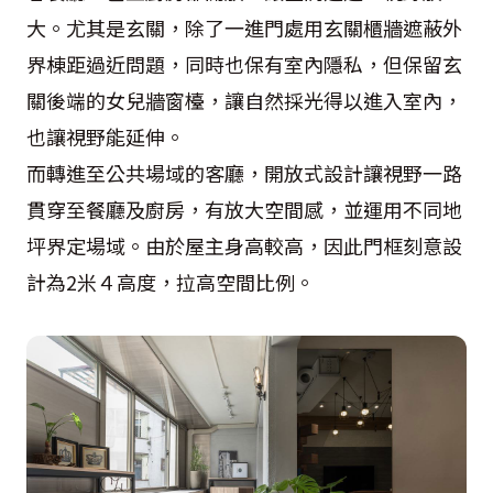
大。尤其是玄關，除了一進門處用玄關櫃牆遮蔽外
界棟距過近問題，同時也保有室內隱私，但保留玄
關後端的女兒牆窗檯，讓自然採光得以進入室內，
也讓視野能延伸。
而轉進至公共場域的客廳，開放式設計讓視野一路
貫穿至餐廳及廚房，有放大空間感，並運用不同地
坪界定場域。由於屋主身高較高，因此門框刻意設
計為2米４高度，拉高空間比例。