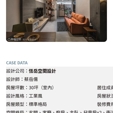
CASE DATA
設計公司：
恆岳空間設計
設計師：蔡岳儒
房屋坪數：30坪（室內）
居住成員
設計風格：工業風
房屋狀
房屋類型：標準格局
裝修費用
空間格局：玄關、客廳、廚房、主臥、兒童房x2、衛浴