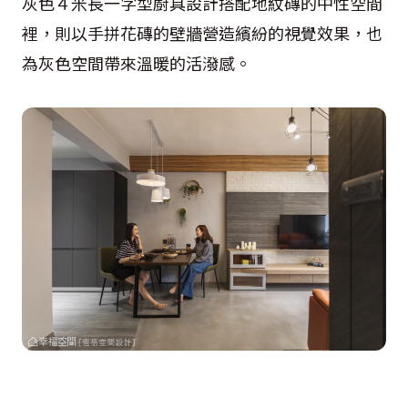
灰色４米長一字型廚具設計搭配地紋磚的中性空間
裡，則以手拼花磚的壁牆營造繽紛的視覺效果，也
為灰色空間帶來溫暖的活潑感。