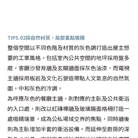
TIPS.02
採自然材質，局部重點吸睛
整個空間以不同色階及材質的灰色調打造出屋主想
要的工業風格，包括室內公共空間的地坪採用盤多
磨，客廳沙發背牆及玄關牆面採灰色油漆，而電視
主牆採用板岩及文化石營造帶點人文氣息的自然氛
圍，中和灰色的冷調。
為呼應灰色的餐廳主牆，則對應的主臥及公共衛浴
的入口處，則改以紅磚裸牆及玻璃鏡面格柵打造一
處吸睛端景，成為公私場域交界的焦點，同時牆後
則為主臥增加半套的衛浴設備。而延伸至廚房的深