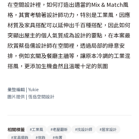
在空間設計裡，如何打造出適當的Mix & Match風
格，其實考驗著設計師功力，特別是工業風，因應
材質及家具搭配可以延伸出千百種搭配，因此如何
突顯出屋主的個人氣質成為設計的要點，在本案最
欣賞蔡岳儒設計師在空間裡，透過局部的綠意安
排，例如玄關及餐廳主牆等，讓原本冷調的工業混
搭風，更添加生機盎然且溫暖十足的氛圍
彙整編輯 | Yukie
圖片提供 | 恆岳空間設計
相關標籤
#
工業風
#
老屋翻新
#
找設計師
#
居家設計
#
家具擺飾
#
傢飾
#
佈置