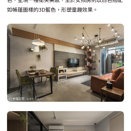
如帳蓬圖樣的3D藍色，形塑童趣效果。