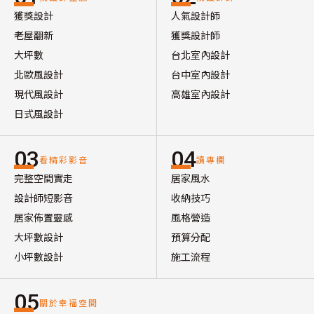
獲獎設計
人氣設計師
老屋翻新
獲獎設計師
大坪數
台北室內設計
北歐風設計
台中室內設計
現代風設計
高雄室內設計
日式風設計
03
04
看精彩影音
讀專欄
完整空間實走
居家風水
設計師短影音
收納技巧
居家佈置靈感
風格營造
大坪數設計
預算分配
小坪數設計
施工流程
05
關於幸福空間