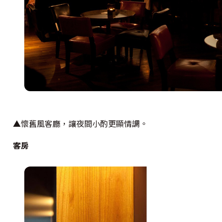
▲懷舊風客廳，讓夜間小酌更顯情調。
客房