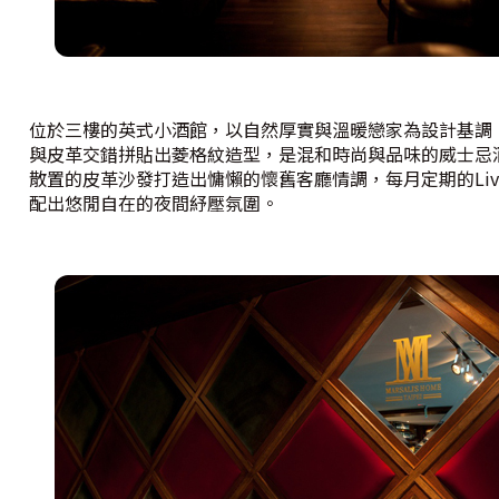
位於三樓的英式小酒館，以自然厚實與溫暖戀家為設計基調
與皮革交錯拼貼出菱格紋造型，是混和時尚與品味的威士忌
散置的皮革沙發打造出慵懶的懷舊客廳情調，每月定期的Live 
配出悠閒自在的夜間紓壓氛圍。