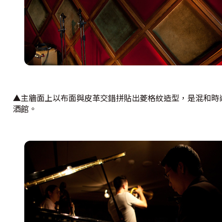
▲主牆面上以布面與皮革交錯拼貼出菱格紋造型，是混和時
酒館。