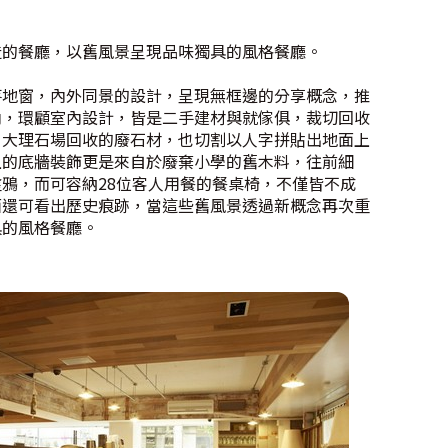
造的餐廳，以舊風景呈現品味獨具的風格餐廳。
落地窗，內外同景的設計，呈現無框邊的分享概念，推
內，環顧室內設計，皆是二手建材與就傢俱，裁切回收
、大理石場回收的廢石材，也切割以人字拼貼出地面上
上的底牆裝飾更是來自於廢棄小學的舊木料，往前細
鴉，而可容納28位客人用餐的餐桌椅，不僅皆不成
面還可看出歷史痕跡，當這些舊風景透過新概念再次重
具的風格餐廳。