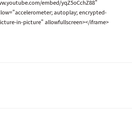
www.youtube.com/embed/yqZ5oCchZ88"
low="accelerometer; autoplay; encrypted-
icture-in-picture" allowfullscreen></iframe>