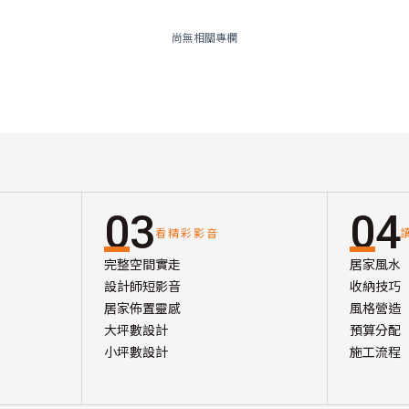
尚無相關專欄
03
04
看精彩影音
完整空間實走
居家風水
設計師短影音
收納技巧
居家佈置靈感
風格營造
大坪數設計
預算分配
小坪數設計
施工流程