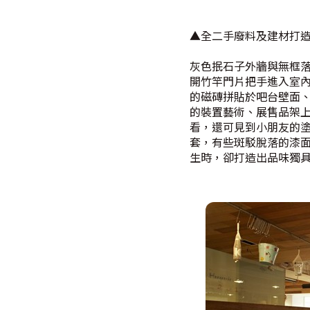
▲全二手廢料及建材打
灰色抿石子外牆與無框
開竹竿門片把手進入室
的磁磚拼貼於吧台壁面
的裝置藝術、展售品架
看，還可見到小朋友的塗
套，有些斑駁脫落的漆
生時，卻打造出品味獨