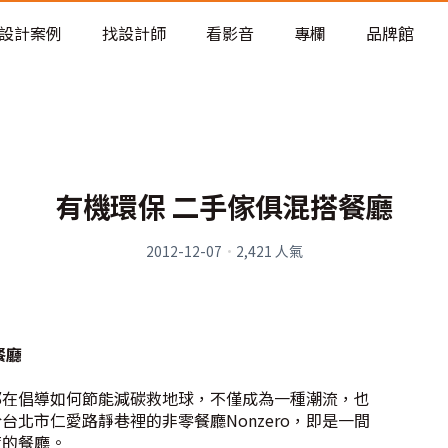
老屋預算分配與高 CP 值煥新術
設計案例
找設計師
看影音
專欄
品牌館
有機環保 二手傢俱混搭餐廳
2012-12-07
·
2,421
人氣
餐廳
都在倡導如何節能減碳救地球，不僅成為一種潮流，也
台北市仁愛路靜巷裡的非零餐廳Nonzero，即是一間
度的餐廳。