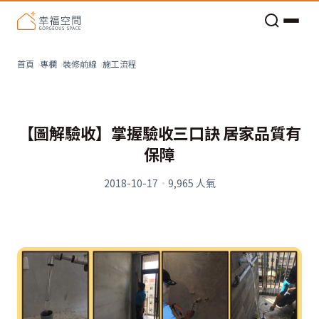
老屋預算分配與高 CP 值煥新術
施工流程
首頁
專欄
裝修前線
【圖解驗收】掌握驗收三口訣 居家品質有
保障
2018-10-17
·
9,965
人氣