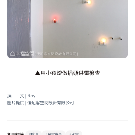
▲用小夜燈做插頭供電檢查
撰 文 | Roy
圖片提供 | 優尼客空間設計有限公司
相關標籤
#
驗收
#
居家安全
#
水電