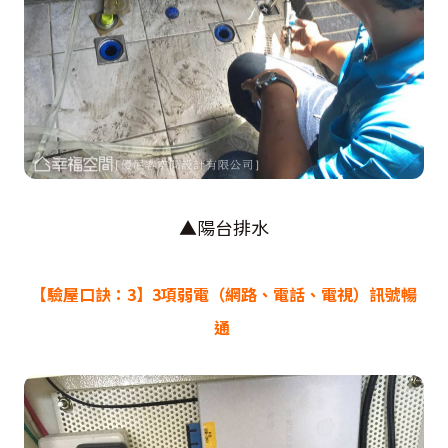
▲陽台排水
【驗屋口訣：3】3項弱電（網路
、
電話
、
電視）訊號暢
通