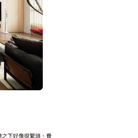
聽之下好像很繁瑣、費