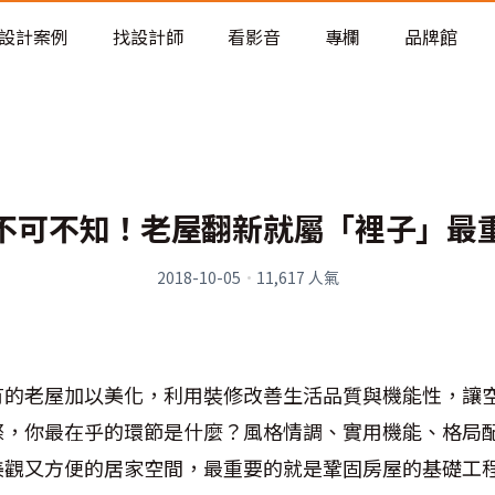
老屋預算分配與高 CP 值煥新術
設計案例
找設計師
看影音
專欄
品牌館
不可不知！老屋翻新就屬「裡子」最
2018-10-05
·
11,617
人氣
有的老屋加以美化，利用裝修改善生活品質與機能性，讓
際，你最在乎的環節是什麼？風格情調、實用機能、格局
美觀又方便的居家空間，最重要的就是鞏固房屋的基礎工