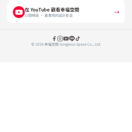
在 YouTube 觀看幸福空間
訂閱頻道 · 最實用的設計影音
© 2026 幸福空間 Gorgeous Space Co., Ltd.
分
享
至
book
WeChat
複製連結