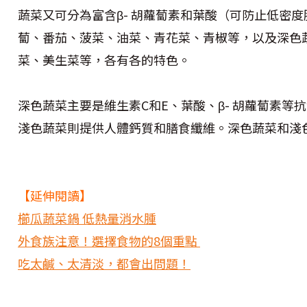
蔬菜又可分為富含β- 胡蘿蔔素和葉酸（可防止低密
蔔、番茄、菠菜、油菜、青花菜、青椒等，以及深色
菜、美生菜等，各有各的特色。
深色蔬菜主要是維生素C和E、葉酸、β- 胡蘿蔔素
淺色蔬菜則提供人體鈣質和膳食纖維。深色蔬菜和淺
【延伸閱讀】
櫛瓜蔬菜鍋 低熱量消水腫
外食族注意！選擇食物的8個重點
吃太鹹、太清淡，都會出問題！