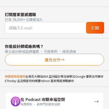
訂閱居家靈感週報
已有 38,000+ 位讀者加入
訂閱
你是設計師或廠商嗎？
建立設計師或品牌檔案 · 刊登案例 · 接受諮詢
廣告合作
媒體報導與獲獎
台灣百大網站
ADA 亞洲設計獎主辦單位
Google 優質合作夥伴
ETtoday 生活頻道特約媒體
Yahoo! 居家頻道策略夥伴
在 Podcast 收聽幸福空間
每週更新 · 最熱門的居家話題